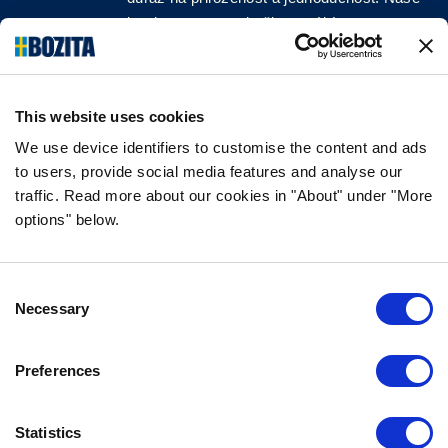
krmiva pro psy a kočky vyrábíme z vysoce
kvalitních surovin a bez jakýchkoli přísad!
SLEDUJTE NÁS NA SOCIÁLNÍCH
SÍTÍCH
This website uses cookies
We use device identifiers to customise the content and ads
to users, provide social media features and analyse our
traffic. Read more about our cookies in "About" under "More
options" below.
INFORMACE
NEJČASTĚJŠÍ DOTAZY
Consent
ZÁRUKA CHUTI
Necessary
Selection
O SPOLEČNOSTI BOZITA
VŽDY SE NA NÁS MŮŽETE OBRÁTIT
Preferences
NAŠE ZÁSADY OCHRANY OSOBNÍCH ÚDAJŮ
ZÁSADY POUŽÍVÁNÍ SOUBORŮ COOKIE
Statistics