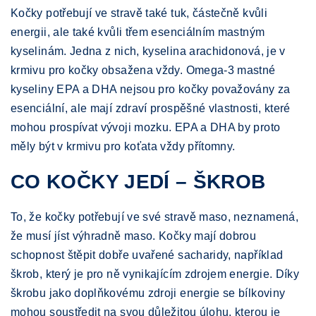
Kočky potřebují ve stravě také tuk, částečně kvůli
energii, ale také kvůli třem esenciálním mastným
kyselinám. Jedna z nich, kyselina arachidonová, je v
krmivu pro kočky obsažena vždy. Omega-3 mastné
kyseliny EPA a DHA nejsou pro kočky považovány za
esenciální, ale mají zdraví prospěšné vlastnosti, které
mohou prospívat vývoji mozku. EPA a DHA by proto
měly být v krmivu pro koťata vždy přítomny.
CO KOČKY JEDÍ – ŠKROB
To, že kočky potřebují ve své stravě maso, neznamená,
že musí jíst výhradně maso. Kočky mají dobrou
schopnost štěpit dobře uvařené sacharidy, například
škrob, který je pro ně vynikajícím zdrojem energie. Díky
škrobu jako doplňkovému zdroji energie se bílkoviny
mohou soustředit na svou důležitou úlohu, kterou je