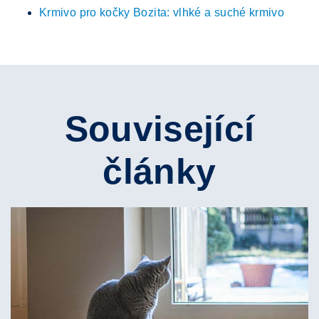
Krmivo pro kočky Bozita: vlhké a suché krmivo
Související
články