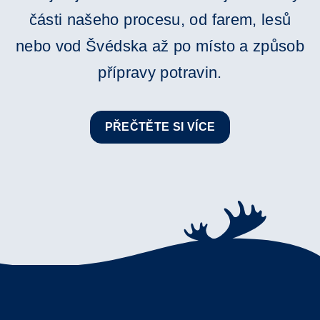
části našeho procesu, od farem, lesů
nebo vod Švédska až po místo a způsob
přípravy potravin.
PŘEČTĚTE SI VÍCE