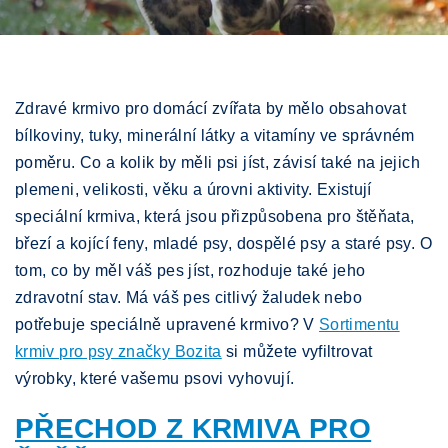
Zdravé krmivo pro domácí zvířata by mělo obsahovat
bílkoviny, tuky, minerální látky a vitamíny ve správném
poměru. Co a kolik by měli psi jíst, závisí také na jejich
plemeni, velikosti, věku a úrovni aktivity. Existují
speciální krmiva, která jsou přizpůsobena pro štěňata,
březí a kojící feny, mladé psy, dospělé psy a staré psy. O
tom, co by měl váš pes jíst, rozhoduje také jeho
zdravotní stav. Má váš pes citlivý žaludek nebo
potřebuje speciálně upravené krmivo? V
Sortimentu
krmiv pro psy značky Bozita
si můžete vyfiltrovat
výrobky, které vašemu psovi vyhovují.
PŘECHOD Z KRMIVA PRO