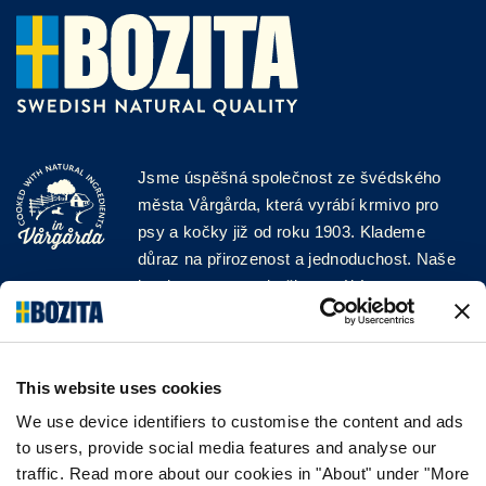
Jsme úspěšná společnost ze švédského
města Vårgårda, která vyrábí krmivo pro
psy a kočky již od roku 1903. Klademe
důraz na přirozenost a jednoduchost. Naše
krmiva pro psy a kočky vyrábíme z vysoce
kvalitních surovin a bez jakýchkoli přísad!
SLEDUJTE NÁS NA SOCIÁLNÍCH
SÍTÍCH
This website uses cookies
We use device identifiers to customise the content and ads
to users, provide social media features and analyse our
traffic. Read more about our cookies in "About" under "More