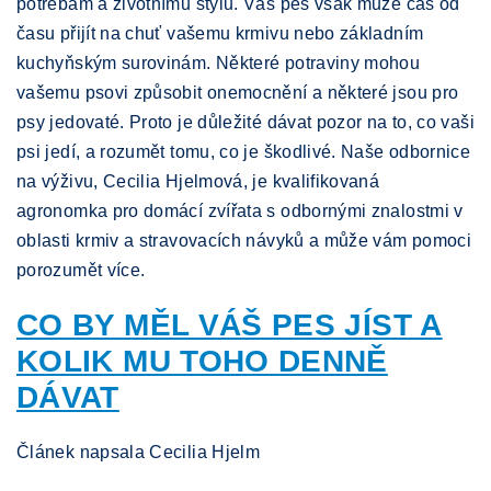
potřebám a životnímu stylu. Váš pes však může čas od
času přijít na chuť vašemu krmivu nebo základním
kuchyňským surovinám. Některé potraviny mohou
vašemu psovi způsobit onemocnění a některé jsou pro
psy jedovaté. Proto je důležité dávat pozor na to, co vaši
psi jedí, a rozumět tomu, co je škodlivé. Naše odbornice
na výživu, Cecilia Hjelmová, je kvalifikovaná
agronomka pro domácí zvířata s odbornými znalostmi v
oblasti krmiv a stravovacích návyků a může vám pomoci
porozumět více.
CO BY MĚL VÁŠ PES JÍST A
KOLIK MU TOHO DENNĚ
DÁVAT
Článek napsala Cecilia Hjelm