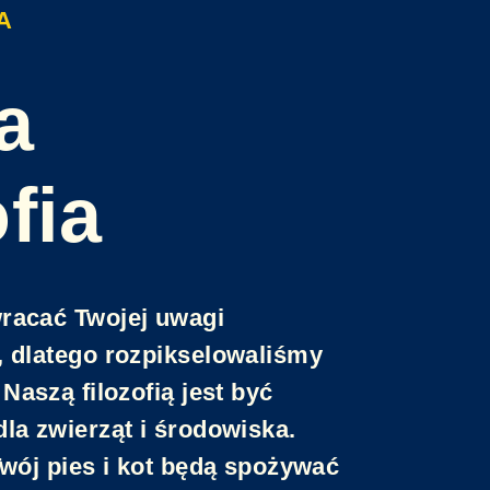
A
a
ofia
racać Twojej uwagi
 dlatego rozpikselowaliśmy
Naszą filozofią jest być
la zwierząt i środowiska.
Twój pies i kot będą spożywać