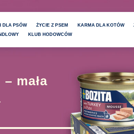
I DLA PSÓW
ŻYCIE Z PSEM
KARMA DLA KOTÓW
ANDLOWY
KLUB HODOWCÓW
 – mała
a