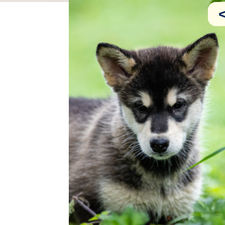
J O
, z
o
w domu