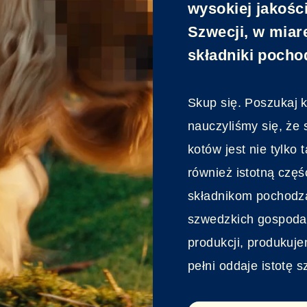
wysokiej jakoś
Szwecji, w miar
składniki pocho
Skup się.
Poszukaj 
nauczyliśmy się, że 
kotów jest nie tylko
również istotną częś
składnikom pochodz
szwedzkich gospodar
produkcji, produkuje
pełni oddaje istotę s