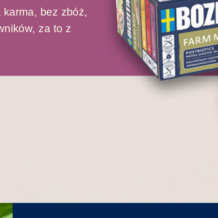
 karma, bez zbóż,
wników, za to z