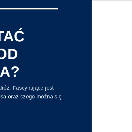
TAĆ
OD
A?
dróż. Fascynujące jest
psa oraz czego można się