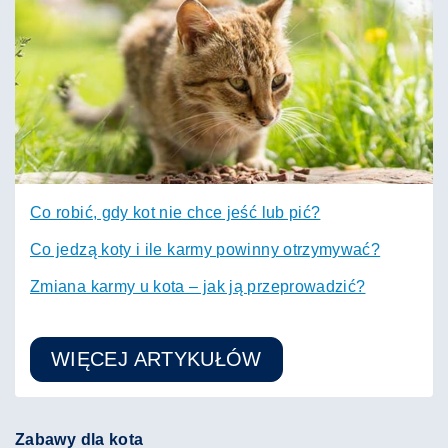
Co robić, gdy kot nie chce jeść lub pić?
Co jedzą koty i ile karmy powinny otrzymywać?
Zmiana karmy u kota – jak ją przeprowadzić?
WIĘCEJ ARTYKUŁÓW
Zabawy dla kota