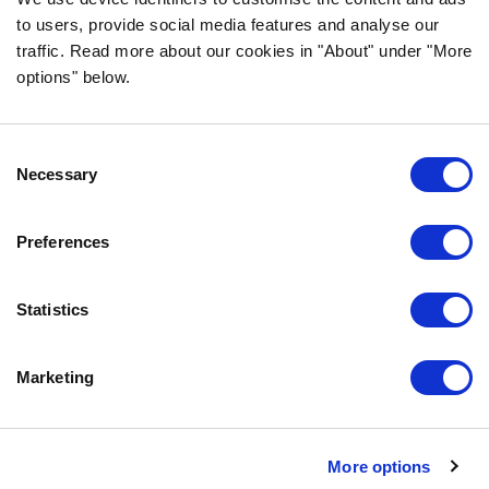
to users, provide social media features and analyse our
traffic. Read more about our cookies in "About" under "More
INFORMACJA
options" below.
CZĘSTO ZADAWANE PYTANIA DOTYCZĄCE
BOZITY
Consent
GWARANCJA SMAKU
Necessary
Selection
O NAS
KONTAKT
Preferences
POLITYKA PRYWATNOŚCI
COOKIE POLICY
Statistics
SKONTAKTUJ SIĘ Z NAMI
Marketing
0771-64 64 00
info.pl@bozita.se
Bozita
More options