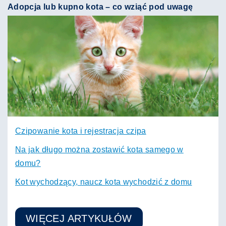
Adopcja lub kupno kota – co wziąć pod uwagę
Czipowanie kota i rejestracja czipa
Na jak długo można zostawić kota samego w
domu?
Kot wychodzący, naucz kota wychodzić z domu
WIĘCEJ ARTYKUŁÓW