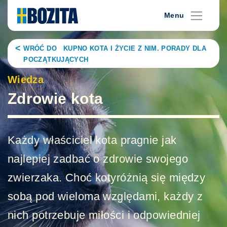
Skip
Menu
to
content
WRÓĆ DO KUPNO KOTA I ŻYCIE Z NIM. PORADY DLA
POCZĄTKUJĄCYCH
Wiedza
Zdrowie kota
Każdy właściciel kota pragnie jak
najlepiej zadbać o zdrowie swojego
zwierzaka. Choć kotyróżnią się między
sobą pod wieloma względami, każdy z
nich potrzebuje miłości i odpowiedniej