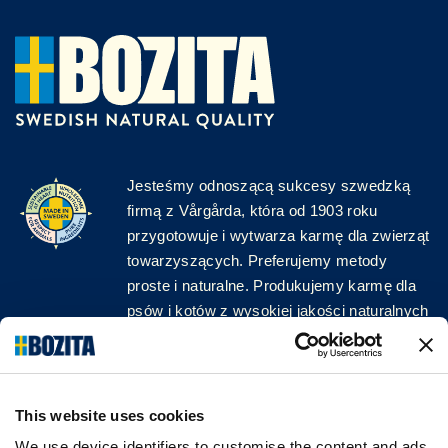
Jesteśmy odnoszącą sukcesy szwedzką
firmą z Vårgårda, która od 1903 roku
przygotowuje i wytwarza karmę dla zwierząt
towarzyszących. Preferujemy metody
proste i naturalne. Produkujemy karmę dla
psów i kotów z wysokiej jakości naturalnych
surowców, bez zbędnych dodatków!
ŚLEDŹ NAS W MEDIACH
This website uses cookies
We use device identifiers to customise the content and ads