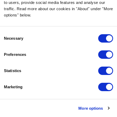
to users, provide social media features and analyse our
traffic. Read more about our cookies in "About" under "More
INFORMACJA
options" below.
CZĘSTO ZADAWANE PYTANIA DOTYCZĄCE
BOZITY
Consent
GWARANCJA SMAKU
Necessary
Selection
O NAS
KONTAKT
Preferences
POLITYKA PRYWATNOŚCI
COOKIE POLICY
Statistics
SKONTAKTUJ SIĘ Z NAMI
Marketing
0771-64 64 00
info.pl@bozita.se
Bozita
More options
Doggyvägen 1