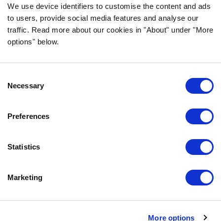
We use device identifiers to customise the content and ads
to users, provide social media features and analyse our
traffic. Read more about our cookies in "About" under "More
INFORMACJA
options" below.
CZĘSTO ZADAWANE PYTANIA DOTYCZĄCE
BOZITY
Consent
GWARANCJA SMAKU
Necessary
Selection
O NAS
KONTAKT
Preferences
POLITYKA PRYWATNOŚCI
COOKIE POLICY
Statistics
SKONTAKTUJ SIĘ Z NAMI
Marketing
0771-64 64 00
info.pl@bozita.se
Bozita
More options