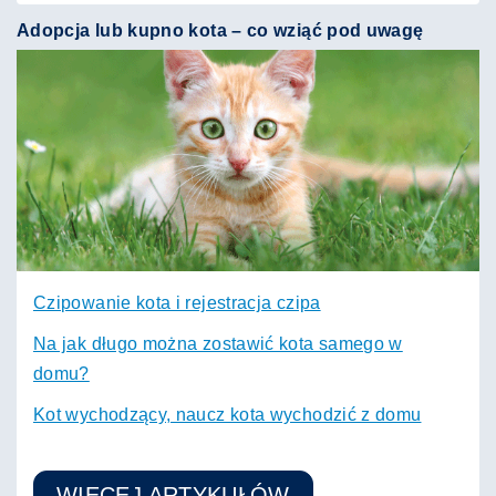
Adopcja lub kupno kota – co wziąć pod uwagę
Czipowanie kota i rejestracja czipa
Na jak długo można zostawić kota samego w
domu?
Kot wychodzący, naucz kota wychodzić z domu
WIĘCEJ ARTYKUŁÓW