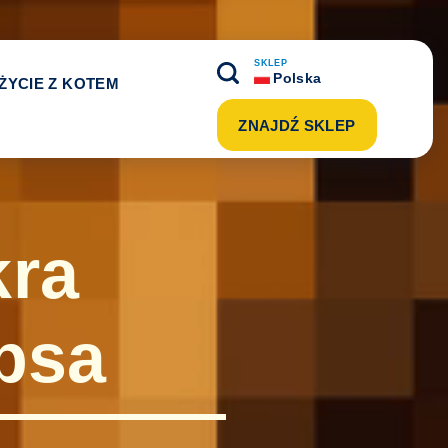
SKLEP
Polska
ŻYCIE Z KOTEM
ZNAJDŹ SKLEP
kra
psa