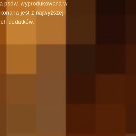
la psów, wyprodukowana w
konana jest z najwyższej
ych dodatków.