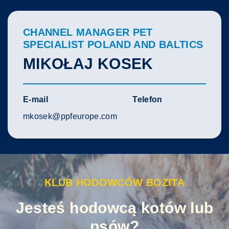
CHANNEL MANAGER PET
SPECIALIST POLAND AND BALTICS
MIKOŁAJ KOSEK
E-mail
Telefon
mkosek@ppfeurope.com
KLUB HODOWCÓW BOZITA
Jesteś hodowcą kotów lub
psów?