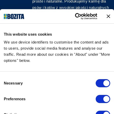
proste i naturalne. Produkujemy karmę dla
psów i kotów z wysokiej jakości naturalnych
surowców, bez zbędnych dodatków!
ŚLEDŹ NAS W MEDIACH
This website uses cookies
We use device identifiers to customise the content and ads
to users, provide social media features and analyse our
traffic. Read more about our cookies in "About" under "More
INFORMACJA
options" below.
CZĘSTO ZADAWANE PYTANIA DOTYCZĄCE
BOZITY
Consent
GWARANCJA SMAKU
Necessary
Selection
O NAS
KONTAKT
Preferences
POLITYKA PRYWATNOŚCI
COOKIE POLICY