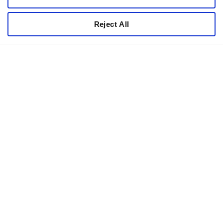
RODZAJ OPAKOWANIA
SMAK
Reject All
Nowy