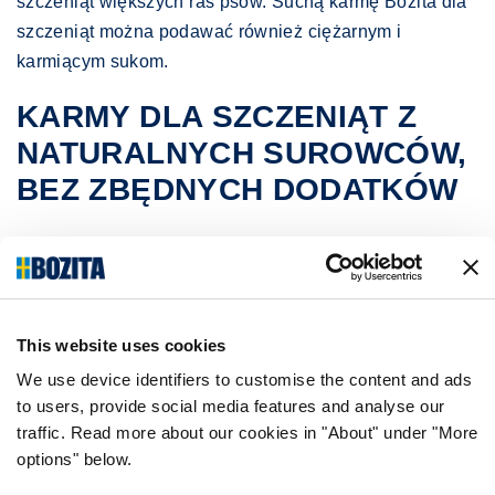
szczeniąt większych ras psów. Suchą karmę Bozita dla
szczeniąt można podawać również ciężarnym i
karmiącym sukom.
KARMY DLA SZCZENIĄT Z
NATURALNYCH SUROWCÓW,
BEZ ZBĘDNYCH DODATKÓW
Karmy dla szczeniąt Bozita zawierają świeże szwedzkie
mięso z kurczaka, które jest lekkostrawne i pełne
smaku. Wszystkie przepisy są tworzone przez
specjalistów w dziedzinie żywienia zwierząt, co
This website uses cookies
oznacza, że możesz mieć pewność, że Twój szczeniak
We use device identifiers to customise the content and ads
lub młody pies otrzyma odpowiednią ilość potrzebnych
to users, provide social media features and analyse our
mu składników odżywczych, bez zbędnych dodatków.
traffic. Read more about our cookies in "About" under "More
Karma dla szczeniąt Bozita zawiera wyłącznie wysokiej
options" below.
jakości naturalne surowce, które zapewniają najlepsze