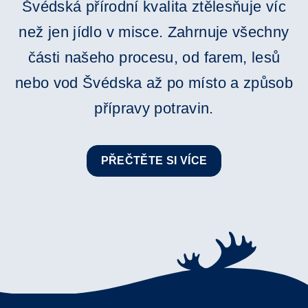
Švédská přírodní kvalita ztělesňuje víc
než jen jídlo v misce. Zahrnuje všechny
části našeho procesu, od farem, lesů
nebo vod Švédska až po místo a způsob
přípravy potravin.
PŘEČTĚTE SI VÍCE