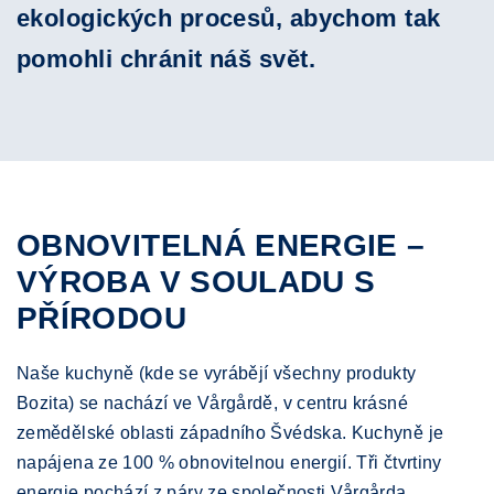
ekologických procesů, abychom tak
pomohli chránit náš svět.
OBNOVITELNÁ ENERGIE –
VÝROBA V SOULADU S
PŘÍRODOU
Naše kuchyně (kde se vyrábějí všechny produkty
Bozita) se nachází ve Vårgårdě, v centru krásné
zemědělské oblasti západního Švédska. Kuchyně je
napájena ze 100 % obnovitelnou energií. Tři čtvrtiny
energie pochází z páry ze společnosti Vårgårda