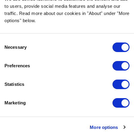
to users, provide social media features and analyse our
traffic. Read more about our cookies in "About" under "More
options" below.
INFORMACE
NEJČASTĚJŠÍ DOTAZY
Consent
ZÁRUKA CHUTI
Necessary
Selection
O SPOLEČNOSTI BOZITA
VŽDY SE NA NÁS MŮŽETE OBRÁTIT
Preferences
NAŠE ZÁSADY OCHRANY OSOBNÍCH ÚDAJŮ
ZÁSADY POUŽÍVÁNÍ SOUBORŮ COOKIE
Statistics
KONTAKTUJTE NÁS
Marketing
0771-64 64 00
info@bozita.com
Bozita
More options