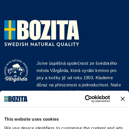
Jsme úspěšná společnost ze švédského
města Vårgårda, která vyrábí krmivo pro
psy a kočky již od roku 1903. Klademe
důraz na přirozenost a jednoduchost. Naše
krmiva pro psy a kočky vyrábíme z vysoce
kvalitních surovin a bez jakýchkoli přísad!
SLEDUJTE NÁS NA SOCIÁLNÍCH
SÍTÍCH
This website uses cookies
We use device identifiers to customise the content and ads