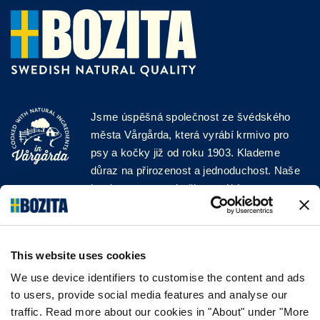
Jsme úspěšná společnost ze švédského
města Vårgårda, která vyrábí krmivo pro
psy a kočky již od roku 1903. Klademe
důraz na přirozenost a jednoduchost. Naše
krmiva pro psy a kočky vyrábíme z vysoce
kvalitních surovin a bez jakýchkoli přísad!
SLEDUJTE NÁS NA SOCIÁLNÍCH
SÍTÍCH
This website uses cookies
We use device identifiers to customise the content and ads
to users, provide social media features and analyse our
traffic. Read more about our cookies in "About" under "More