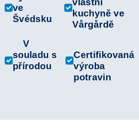
vlastní
ve
kuchyně ve
Švédsku
Vårgårdě
V
souladu s
Certifikovaná
přírodou
výroba
potravin