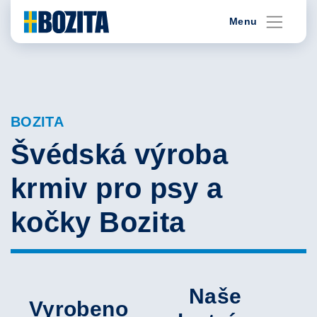
Skip
Menu
to
content
BOZITA
Švédská výroba
krmiv pro psy a
kočky Bozita
Naše
Vyrobeno