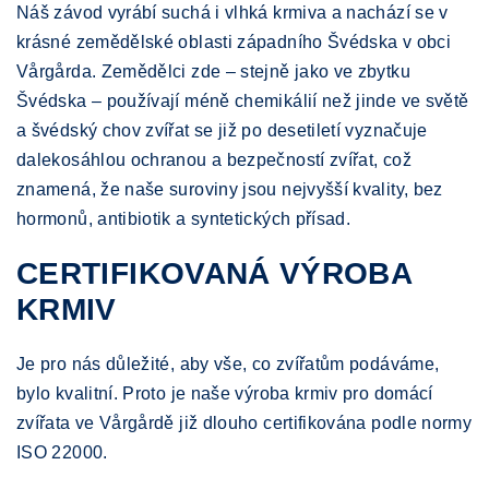
Náš závod vyrábí suchá i vlhká krmiva a nachází se v
krásné zemědělské oblasti západního Švédska v obci
Vårgårda. Zemědělci zde – stejně jako ve zbytku
Švédska – používají méně chemikálií než jinde ve světě
a švédský chov zvířat se již po desetiletí vyznačuje
dalekosáhlou ochranou a bezpečností zvířat, což
znamená, že naše suroviny jsou nejvyšší kvality, bez
hormonů, antibiotik a syntetických přísad.
CERTIFIKOVANÁ VÝROBA
KRMIV
Je pro nás důležité, aby vše, co zvířatům podáváme,
bylo kvalitní. Proto je naše výroba krmiv pro domácí
zvířata ve Vårgårdě již dlouho certifikována podle normy
ISO 22000.