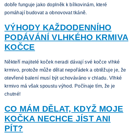
dobře funguje jako doplněk k bílkovinám, které
pomáhají budovat a obnovovat tkáně.
VÝHODY KAŽDODENNÍHO
PODÁVÁNÍ VLHKÉHO KRMIVA
KOČCE
Někteří majitelé koček neradi dávají své kočce vlhké
krmivo, protože může dělat nepořádek a obtěžuje je, že
otevřené balení musí být uchováváno v chladu. Vlhké
krmivo má však spoustu výhod. Počínaje tím, že je
chutné!
CO MÁM DĚLAT, KDYŽ MOJE
KOČKA NECHCE JÍST ANI
PÍT?