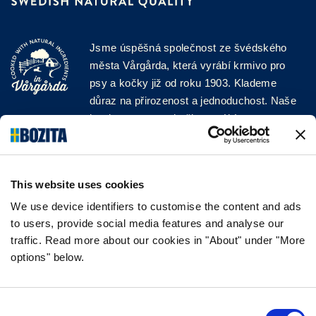
Jsme úspěšná společnost ze švédského
města Vårgårda, která vyrábí krmivo pro
psy a kočky již od roku 1903. Klademe
důraz na přirozenost a jednoduchost. Naše
krmiva pro psy a kočky vyrábíme z vysoce
kvalitních surovin a bez jakýchkoli přísad!
SLEDUJTE NÁS NA SOCIÁLNÍCH
SÍTÍCH
This website uses cookies
We use device identifiers to customise the content and ads
to users, provide social media features and analyse our
traffic. Read more about our cookies in "About" under "More
options" below.
INFORMACE
NEJČASTĚJŠÍ DOTAZY
Consent
ZÁRUKA CHUTI