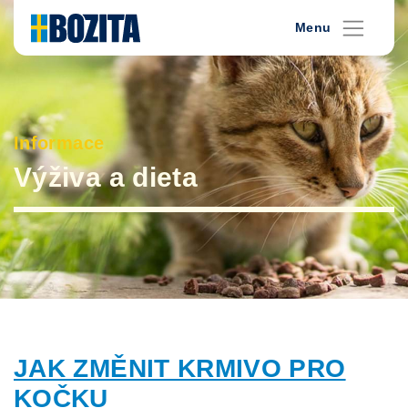
Skip
Menu
to
content
Informace
Výživa a dieta
JAK ZMĚNIT KRMIVO PRO
KOČKU