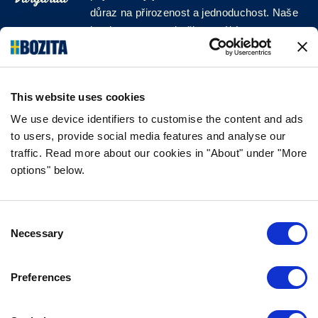
důraz na přirozenost a jednoduchost. Naše
krmiva pro psy a kočky vyrábíme z vysoce
kvalitních surovin a bez jakýchkoli přísad!
SLEDUJTE NÁS NA SOCIÁLNÍCH
SÍTÍCH
This website uses cookies
We use device identifiers to customise the content and ads
to users, provide social media features and analyse our
traffic. Read more about our cookies in "About" under "More
options" below.
INFORMACE
NEJČASTĚJŠÍ DOTAZY
Consent
ZÁRUKA CHUTI
Necessary
Selection
O SPOLEČNOSTI BOZITA
VŽDY SE NA NÁS MŮŽETE OBRÁTIT
Preferences
NAŠE ZÁSADY OCHRANY OSOBNÍCH ÚDAJŮ
ZÁSADY POUŽÍVÁNÍ SOUBORŮ COOKIE