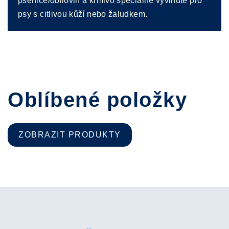
pšenice/obilovin a krmivo speciálně vyvinuté pro
psy s citlivou kůží nebo žaludkem.
Oblíbené položky
ZOBRAZIT PRODUKTY