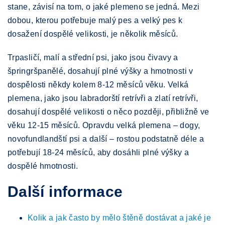
stane, závisí na tom, o jaké plemeno se jedná. Mezi
dobou, kterou potřebuje malý pes a velký pes k
dosažení dospělé velikosti, je několik měsíců.
Trpasličí, malí a střední psi, jako jsou čivavy a
špringršpanělé, dosahují plné výšky a hmotnosti v
dospělosti někdy kolem 8-12 měsíců věku. Velká
plemena, jako jsou labradorští retrívři a zlatí retrívři,
dosahují dospělé velikosti o něco později, přibližně ve
věku 12-15 měsíců. Opravdu velká plemena – dogy,
novofundlandští psi a další – rostou podstatně déle a
potřebují 18-24 měsíců, aby dosáhli plné výšky a
dospělé hmotnosti.
Další informace
Kolik a jak často by mělo štěně dostávat a jaké je