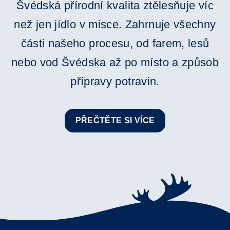
Švédská přírodní kvalita ztělesňuje víc
než jen jídlo v misce. Zahrnuje všechny
části našeho procesu, od farem, lesů
nebo vod Švédska až po místo a způsob
přípravy potravin.
PŘEČTĚTE SI VÍCE