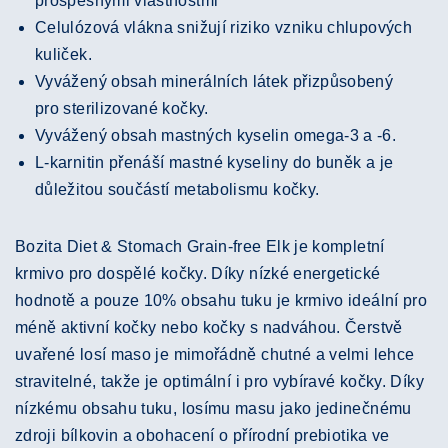
prospěšnými vlastnostmi
Celulózová vlákna snižují riziko vzniku chlupových
kuliček.
Vyvážený obsah minerálních látek přizpůsobený
pro sterilizované kočky.
Vyvážený obsah mastných kyselin omega-3 a -6.
L-karnitin přenáší mastné kyseliny do buněk a je
důležitou součástí metabolismu kočky.
Bozita Diet & Stomach Grain-free Elk je kompletní
krmivo pro dospělé kočky. Díky nízké energetické
hodnotě a pouze 10% obsahu tuku je krmivo ideální pro
méně aktivní kočky nebo kočky s nadváhou. Čerstvě
uvařené losí maso je mimořádně chutné a velmi lehce
stravitelné, takže je optimální i pro vybíravé kočky. Díky
nízkému obsahu tuku, losímu masu jako jedinečnému
zdroji bílkovin a obohacení o přírodní prebiotika ve