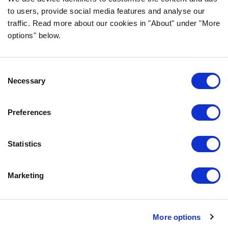
to users, provide social media features and analyse our
traffic. Read more about our cookies in "About" under "More
options" below.
INFORMACE
NEJČASTĚJŠÍ DOTAZY
Consent
ZÁRUKA CHUTI
Necessary
Selection
O SPOLEČNOSTI BOZITA
VŽDY SE NA NÁS MŮŽETE OBRÁTIT
Preferences
NAŠE ZÁSADY OCHRANY OSOBNÍCH ÚDAJŮ
ZÁSADY POUŽÍVÁNÍ SOUBORŮ COOKIE
Statistics
KONTAKTUJTE NÁS
Marketing
0771-64 64 00
info@bozita.com
Bozita
More options