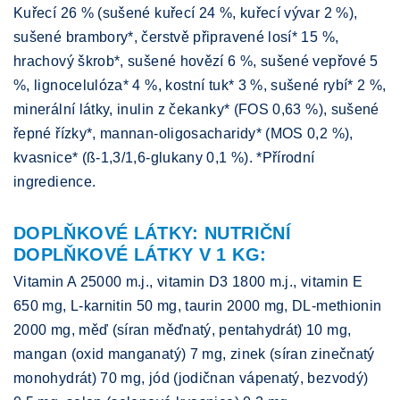
Kuřecí 26 % (sušené kuřecí 24 %, kuřecí vývar 2 %),
sušené brambory*, čerstvě připravené losí* 15 %,
hrachový škrob*, sušené hovězí 6 %, sušené vepřové 5
%, lignocelulóza* 4 %, kostní tuk* 3 %, sušené rybí* 2 %,
minerální látky, inulin z čekanky* (FOS 0,63 %), sušené
řepné řízky*, mannan-oligosacharidy* (MOS 0,2 %),
kvasnice* (ß-1,3/1,6-glukany 0,1 %). *Přírodní
ingredience.
DOPLŇKOVÉ LÁTKY: NUTRIČNÍ
DOPLŇKOVÉ LÁTKY V 1 KG:
Vitamin A 25000 m.j., vitamin D3 1800 m.j., vitamin E
650 mg, L-karnitin 50 mg, taurin 2000 mg, DL-methionin
2000 mg, měď (síran měďnatý, pentahydrát) 10 mg,
mangan (oxid manganatý) 7 mg, zinek (síran zinečnatý
monohydrát) 70 mg, jód (jodičnan vápenatý, bezvodý)