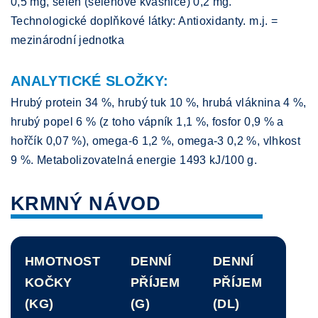
0,5 mg, selen (selenové kvasnice) 0,2 mg.
Technologické doplňkové látky: Antioxidanty. m.j. =
mezinárodní jednotka
ANALYTICKÉ SLOŽKY:
Hrubý protein 34 %, hrubý tuk 10 %, hrubá vláknina 4 %,
hrubý popel 6 % (z toho vápník 1,1 %, fosfor 0,9 % a
hořčík 0,07 %), omega-6 1,2 %, omega-3 0,2 %, vlhkost
9 %. Metabolizovatelná energie 1493 kJ/100 g.
KRMNÝ NÁVOD
HMOTNOST
DENNÍ
DENNÍ
KOČKY
PŘÍJEM
PŘÍJEM
(KG)
(G)
(DL)