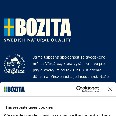
Jsme úspěšná společnost ze švédského
města Vårgårda, která vyrábí krmivo pro
psy a kočky již od roku 1903. Klademe
důraz na přirozenost a jednoduchost. Naše
krmiva pro psy a kočky vyrábíme z vysoce
kvalitních surovin a bez jakýchkoli přísad!
SLEDUJTE NÁS NA SOCIÁLNÍCH
SÍTÍCH
This website uses cookies
We use device identifiers to customise the content and ads