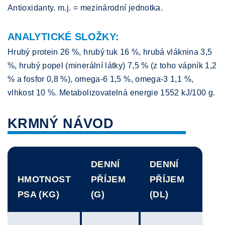
Antioxidanty. m.j. = mezinárodní jednotka.
ANALYTICKÉ SLOŽKY:
Hrubý protein 26 %, hrubý tuk 16 %, hrubá vláknina 3,5
%, hrubý popel (minerální látky) 7,5 % (z toho vápník 1,2
% a fosfor 0,8 %), omega-6 1,5 %, omega-3 1,1 %,
vlhkost 10 %. Metabolizovatelná energie 1552 kJ/100 g.
KRMNÝ NÁVOD
DENNÍ
DENNÍ
HMOTNOST
PŘÍJEM
PŘÍJEM
PSA (KG)
(G)
(DL)