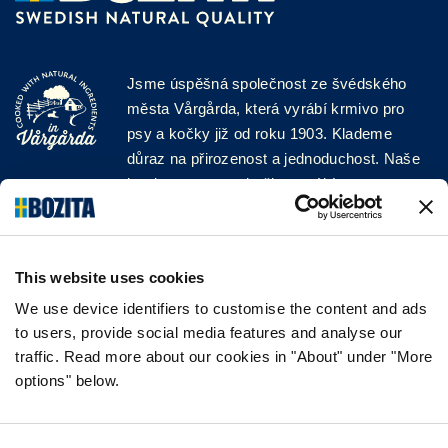
Jsme úspěšná společnost ze švédského
města Vårgårda, která vyrábí krmivo pro
psy a kočky již od roku 1903. Klademe
důraz na přirozenost a jednoduchost. Naše
krmiva pro psy a kočky vyrábíme z vysoce
kvalitních surovin a bez jakýchkoli přísad!
SLEDUJTE NÁS NA SOCIÁLNÍCH
SÍTÍCH
This website uses cookies
We use device identifiers to customise the content and ads
to users, provide social media features and analyse our
traffic. Read more about our cookies in "About" under "More
options" below.
INFORMACE
NEJČASTĚJŠÍ DOTAZY