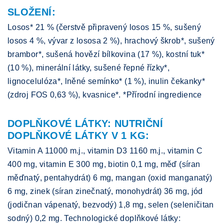
SLOŽENÍ:
Losos* 21 % (čerstvě připravený losos 15 %, sušený
losos 4 %, vývar z lososa 2 %), hrachový škrob*, sušený
brambor*, sušená hovězí bílkovina (17 %), kostní tuk*
(10 %), minerální látky, sušené řepné řízky*,
lignocelulóza*, lněné semínko* (1 %), inulin čekanky*
(zdroj FOS 0,63 %), kvasnice*. *Přírodní ingredience
DOPLŇKOVÉ LÁTKY: NUTRIČNÍ
DOPLŇKOVÉ LÁTKY V 1 KG:
Vitamin A 11000 m.j., vitamin D3 1160 m.j., vitamin C
400 mg, vitamin E 300 mg, biotin 0,1 mg, měď (síran
měďnatý, pentahydrát) 6 mg, mangan (oxid manganatý)
6 mg, zinek (síran zinečnatý, monohydrát) 36 mg, jód
(jodičnan vápenatý, bezvodý) 1,8 mg, selen (seleničitan
sodný) 0,2 mg. Technologické doplňkové látky: