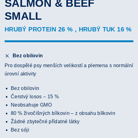
SALMON & BEEF
SMALL
HRUBÝ PROTEIN 26 % , HRUBÝ TUK 16 %
Bez obilovin
Pro dospělé psy menších velikostí a plemena s normální
úrovní aktivity
Bez obilovin
Čerstvý losos – 15 %
Neobsahuje GMO
80 % živočišných bílkovin – z obsahu bílkovin
Žádné zbytečné přídatné látky
Bez sóji