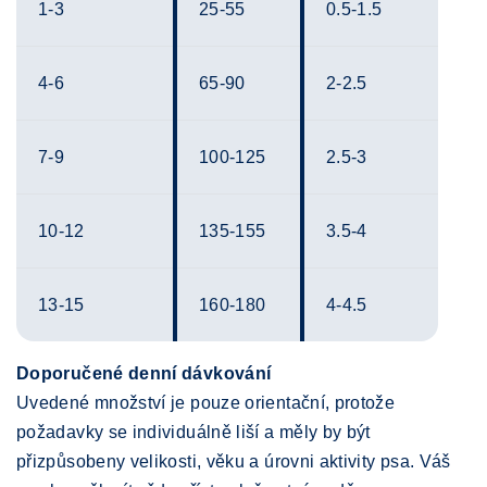
1-3
25-55
0.5-1.5
4-6
65-90
2-2.5
7-9
100-125
2.5-3
10-12
135-155
3.5-4
13-15
160-180
4-4.5
Doporučené denní dávkování
Uvedené množství je pouze orientační, protože
požadavky se individuálně liší a měly by být
přizpůsobeny velikosti, věku a úrovni aktivity psa. Váš