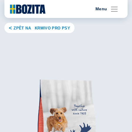
Skip
Menu
to
content
ZPĚT NA KRMIVO PRO PSY