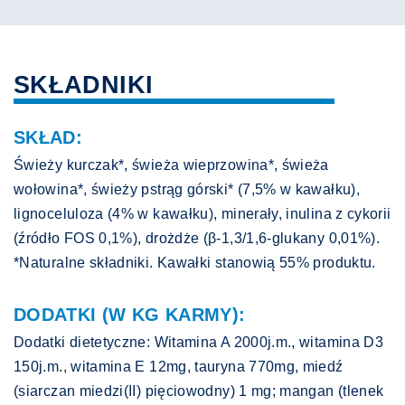
SKŁADNIKI
SKŁAD:
Świeży kurczak*, świeża wieprzowina*, świeża
wołowina*, świeży pstrąg górski* (7,5% w kawałku),
lignoceluloza (4% w kawałku), minerały, inulina z cykorii
(źródło FOS 0,1%), drożdże (β-1,3/1,6-glukany 0,01%).
*Naturalne składniki. Kawałki stanowią 55% produktu.
DODATKI (W KG KARMY):
Dodatki dietetyczne: Witamina A 2000j.m., witamina D3
150j.m., witamina E 12mg, tauryna 770mg, miedź
(siarczan miedzi(II) pięciowodny) 1 mg; mangan (tlenek