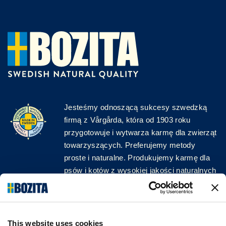
Jesteśmy odnoszącą sukcesy szwedzką
firmą z Vårgårda, która od 1903 roku
przygotowuje i wytwarza karmę dla zwierząt
towarzyszących. Preferujemy metody
proste i naturalne. Produkujemy karmę dla
psów i kotów z wysokiej jakości naturalnych
surowców, bez zbędnych dodatków!
ŚLEDŹ NAS W MEDIACH
This website uses cookies