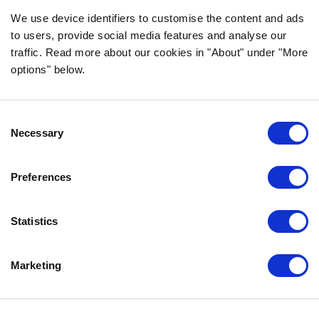
We use device identifiers to customise the content and ads
to users, provide social media features and analyse our
traffic. Read more about our cookies in "About" under "More
INFORMACJA
options" below.
CZĘSTO ZADAWANE PYTANIA DOTYCZĄCE
BOZITY
Consent
GWARANCJA SMAKU
Necessary
Selection
O NAS
KONTAKT
Preferences
POLITYKA PRYWATNOŚCI
COOKIE POLICY
Statistics
SKONTAKTUJ SIĘ Z NAMI
Marketing
0771-64 64 00
info.pl@bozita.se