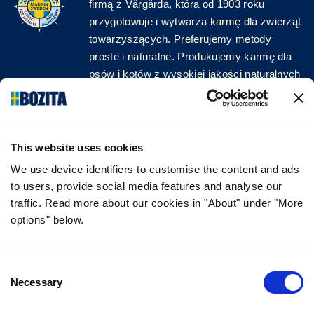
firmą z Vårgårda, która od 1903 roku
przygotowuje i wytwarza karmę dla zwierząt
towarzyszących. Preferujemy metody
proste i naturalne. Produkujemy karmę dla
psów i kotów z wysokiej jakości naturalnych
surowców, bez zbędnych dodatków!
ŚLEDŹ NAS W MEDIACH
This website uses cookies
We use device identifiers to customise the content and ads
to users, provide social media features and analyse our
traffic. Read more about our cookies in "About" under "More
INFORMACJA
options" below.
CZĘSTO ZADAWANE PYTANIA DOTYCZĄCE
BOZITY
Consent
GWARANCJA SMAKU
Necessary
Selection
O NAS