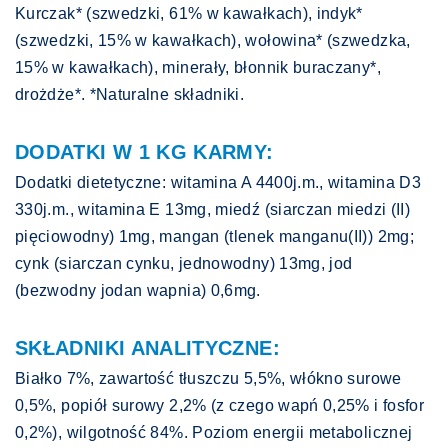
Kurczak* (szwedzki, 61% w kawałkach), indyk*
(szwedzki, 15% w kawałkach), wołowina* (szwedzka,
15% w kawałkach), minerały, błonnik buraczany*,
drożdże*. *Naturalne składniki.
DODATKI W 1 KG KARMY:
Dodatki dietetyczne: witamina A 4400j.m., witamina D3
330j.m., witamina E 13mg, miedź (siarczan miedzi (II)
pięciowodny) 1mg, mangan (tlenek manganu(II)) 2mg;
cynk (siarczan cynku, jednowodny) 13mg, jod
(bezwodny jodan wapnia) 0,6mg.
SKŁADNIKI ANALITYCZNE:
Białko 7%, zawartość tłuszczu 5,5%, włókno surowe
0,5%, popiół surowy 2,2% (z czego wapń 0,25% i fosfor
0,2%), wilgotność 84%. Poziom energii metabolicznej