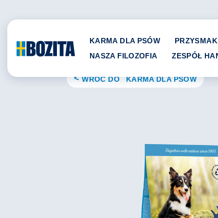
Skip
to
content
KARMA DLA PSÓW
PRZYSMAK
NASZA FILOZOFIA
ZESPÓŁ H
WRÓĆ DO KARMA DLA PSÓW