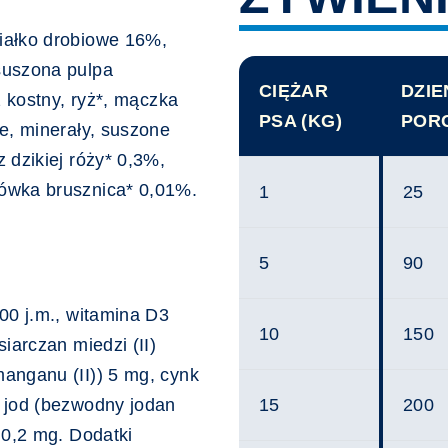
iałko drobiowe 16%,
suszona pulpa
CIĘŻAR
DZI
z kostny, ryż*, mączka
PSA (KG)
PORC
e, minerały, suszone
 dzikiej róży* 0,3%,
ówka brusznica* 0,01%.
1
25
5
90
00 j.m., witamina D3
10
150
iarczan miedzi (II)
anganu (II)) 5 mg, cynk
 jod (bezwodny jodan
15
200
 0,2 mg. Dodatki