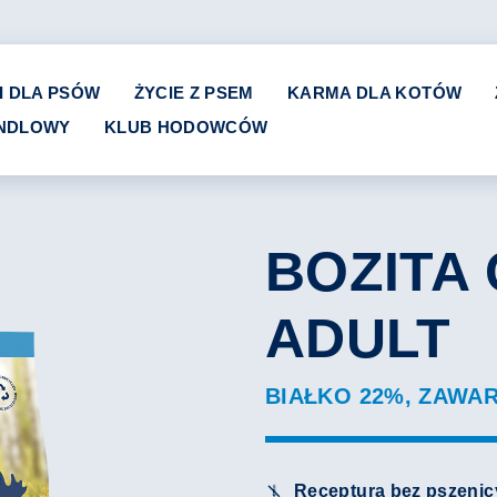
I DLA PSÓW
ŻYCIE Z PSEM
KARMA DLA KOTÓW
ANDLOWY
KLUB HODOWCÓW
BOZITA 
ADULT
BIAŁKO 22%, ZAWA
Receptura bez pszenic