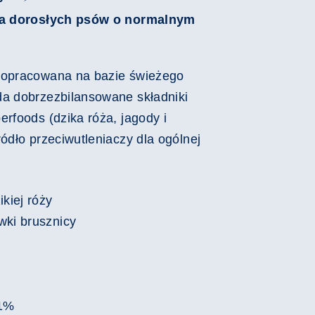
dla dorosłych psów o normalnym
 opracowana na bazie świeżego
da dobrzezbilansowane składniki
erfoods (dzika róża, jagody i
ródło przeciwutleniaczy dla ogólnej
ikiej róży
wki brusznicy
11%