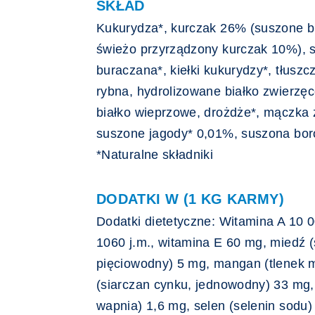
SKŁAD
Kukurydza*, kurczak 26% (suszone b
świeżo przyrządzony kurczak 10%), 
buraczana*, kiełki kukurydzy*, tłuszc
rybna, hydrolizowane białko zwierzęc
białko wieprzowe, drożdże*, mączka z
suszone jagody* 0,01%, suszona bor
*Naturalne składniki
DODATKI W (1 KG KARMY)
Dodatki dietetyczne: Witamina A 10 0
1060 j.m., witamina E 60 mg, miedź (s
pięciowodny) 5 mg, mangan (tlenek m
(siarczan cynku, jednowodny) 33 mg,
wapnia) 1,6 mg, selen (selenin sodu)