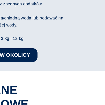
ez zbędnych dodatków
łą/chłodną wodą lub podawać na
żej wody.
 3 kg i 12 kg
 W OKOLICY
ZNE
IOWE