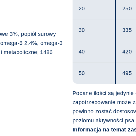
20
250
30
335
owe 3%, popiół surowy
, omega-6 2,4%, omega-3
40
420
i metabolicznej 1486
50
495
Podane ilości są jedynie
zapotrzebowanie może za
powinno zostać dostosow
poziomu aktywności psa.
Informacja na temat za