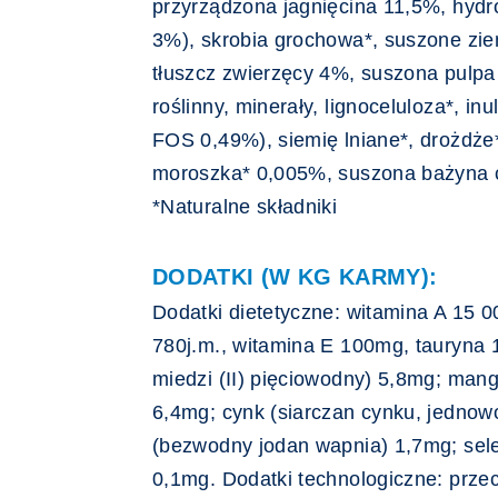
przyrządzona jagnięcina 11,5%, hydr
3%), skrobia grochowa*, suszone ziem
tłuszcz zwierzęcy 4%, suszona pulpa 
roślinny, minerały, lignoceluloza*, inul
FOS 0,49%), siemię lniane*, drożdże
moroszka* 0,005%, suszona bażyna 
*Naturalne składniki
DODATKI (W KG KARMY):
Dodatki dietetyczne: witamina A 15 0
780j.m., witamina E 100mg, tauryna 
miedzi (II) pięciowodny) 5,8mg; mang
6,4mg; cynk (siarczan cynku, jednow
(bezwodny jodan wapnia) 1,7mg; sel
0,1mg. Dodatki technologiczne: przec