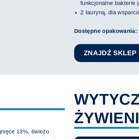
funkcjonalne bakterie j
Z tauryną, dla wsparci
Dostępne opakowania:
ZNAJDŹ SKLEP
WYTYC
ŻYWIEN
gnięce 13%, świeżo