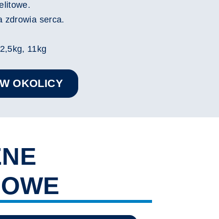
elitowe.
a zdrowia serca.
2,5kg, 11kg
 W OKOLICY
ZNE
IOWE