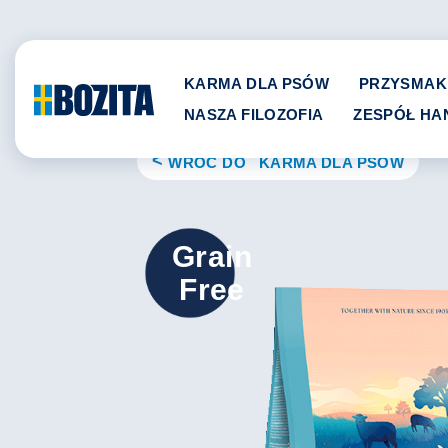
Skip
to
content
KARMA DLA PSÓW
PRZYSMAK
NASZA FILOZOFIA
ZESPÓŁ H
WRÓĆ DO KARMA DLA PSÓW
Grain
Free