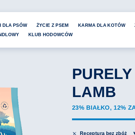
I DLA PSÓW
ŻYCIE Z PSEM
KARMA DLA KOTÓW
ANDLOWY
KLUB HODOWCÓW
PURELY
LAMB
23% BIAŁKO, 12% 
Receptura bez zbóż