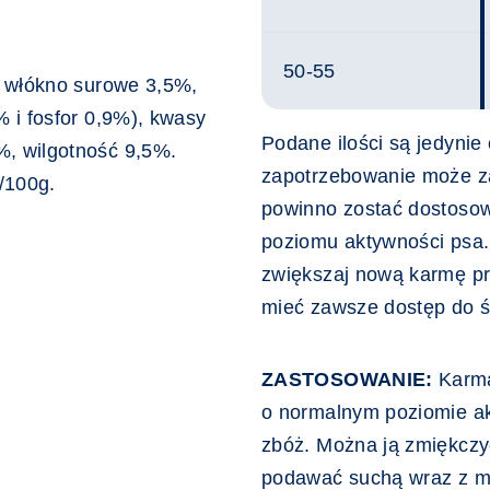
50-55
, włókno surowe 3,5%,
 i fosfor 0,9%), kwasy
Podane ilości są jedynie
, wilgotność 9,5%.
zapotrzebowanie może za
/100g.
powinno zostać dostosow
poziomu aktywności psa
zwiększaj nową karmę pr
mieć zawsze dostęp do ś
ZASTOSOWANIE:
Karma
o normalnym poziomie ak
zbóż. Można ją zmiękczyć
podawać suchą wraz z mi