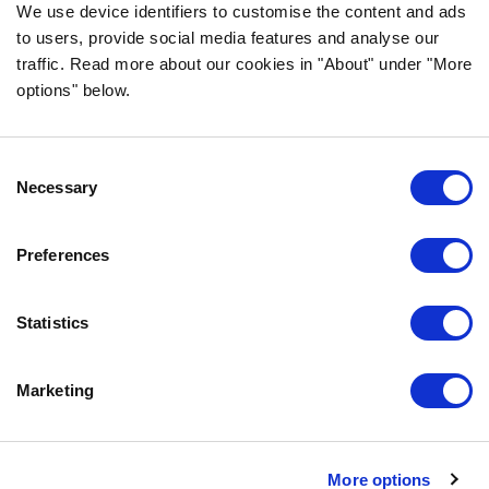
We use device identifiers to customise the content and ads
to users, provide social media features and analyse our
traffic. Read more about our cookies in "About" under "More
INFORMACJA
options" below.
CZĘSTO ZADAWANE PYTANIA DOTYCZĄCE
BOZITY
Consent
GWARANCJA SMAKU
Necessary
Selection
O NAS
KONTAKT
Preferences
POLITYKA PRYWATNOŚCI
COOKIE POLICY
Statistics
SKONTAKTUJ SIĘ Z NAMI
Marketing
0771-64 64 00
info.pl@bozita.se
Bozita
More options