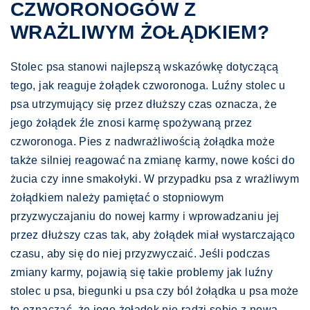
CZWORONOGÓW Z
WRAŻLIWYM ŻOŁĄDKIEM?
Stolec psa stanowi najlepszą wskazówkę dotyczącą
tego, jak reaguje żołądek czworonoga. Luźny stolec u
psa utrzymujący się przez dłuższy czas oznacza, że
jego żołądek źle znosi karmę spożywaną przez
czworonoga. Pies z nadwrażliwością żołądka może
także silniej reagować na zmianę karmy, nowe kości do
żucia czy inne smakołyki. W przypadku psa z wrażliwym
żołądkiem należy pamiętać o stopniowym
przyzwyczajaniu do nowej karmy i wprowadzaniu jej
przez dłuższy czas tak, aby żołądek miał wystarczająco
czasu, aby się do niej przyzwyczaić. Jeśli podczas
zmiany karmy, pojawią się takie problemy jak luźny
stolec u psa, biegunki u psa czy ból żołądka u psa może
to oznaczać, że jego żołądek nie radzi sobie z nową