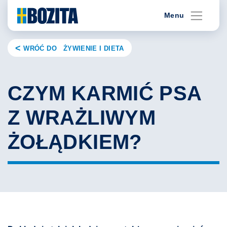
Skip
Menu
to
content
WRÓĆ DO ŻYWIENIE I DIETA
CZYM KARMIĆ PSA
Z WRAŻLIWYM
ŻOŁĄDKIEM?