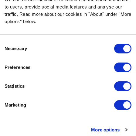
to users, provide social media features and analyse our
traffic. Read more about our cookies in "About" under "More
INFORMACJA
options" below.
CZĘSTO ZADAWANE PYTANIA DOTYCZĄCE
BOZITY
Consent
GWARANCJA SMAKU
Necessary
Selection
O NAS
KONTAKT
Preferences
POLITYKA PRYWATNOŚCI
COOKIE POLICY
Statistics
SKONTAKTUJ SIĘ Z NAMI
Marketing
0771-64 64 00
info.pl@bozita.se
Bozita
More options