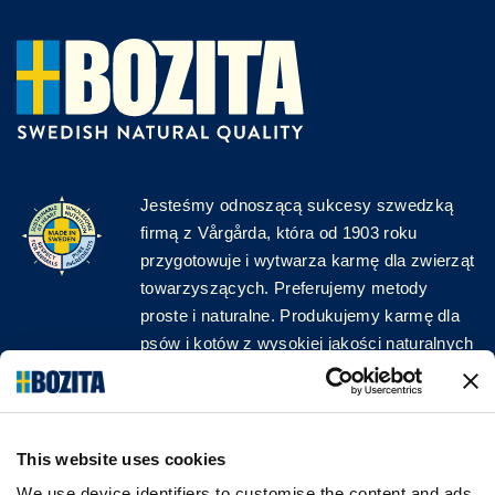
Jesteśmy odnoszącą sukcesy szwedzką
firmą z Vårgårda, która od 1903 roku
przygotowuje i wytwarza karmę dla zwierząt
towarzyszących. Preferujemy metody
proste i naturalne. Produkujemy karmę dla
psów i kotów z wysokiej jakości naturalnych
surowców, bez zbędnych dodatków!
ŚLEDŹ NAS W MEDIACH
This website uses cookies
We use device identifiers to customise the content and ads