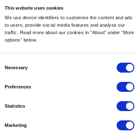
This website uses cookies
We use device identifiers to customise the content and ads
to users, provide social media features and analyse our
traffic. Read more about our cookies in "About" under "More
INFORMACJA
options" below.
CZĘSTO ZADAWANE PYTANIA DOTYCZĄCE
BOZITY
Consent
GWARANCJA SMAKU
Necessary
Selection
O NAS
KONTAKT
Preferences
POLITYKA PRYWATNOŚCI
COOKIE POLICY
Statistics
SKONTAKTUJ SIĘ Z NAMI
Marketing
0771-64 64 00