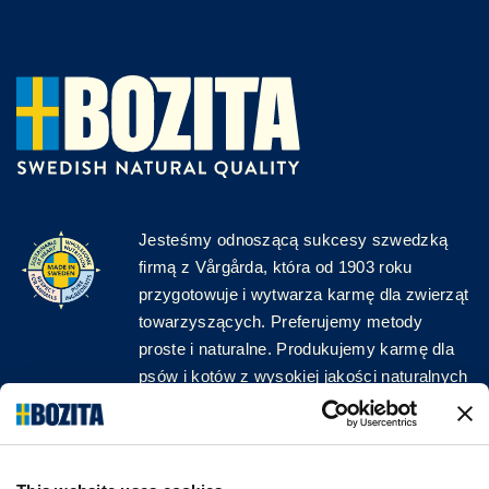
Jesteśmy odnoszącą sukcesy szwedzką
firmą z Vårgårda, która od 1903 roku
przygotowuje i wytwarza karmę dla zwierząt
towarzyszących. Preferujemy metody
proste i naturalne. Produkujemy karmę dla
psów i kotów z wysokiej jakości naturalnych
surowców, bez zbędnych dodatków!
ŚLEDŹ NAS W MEDIACH