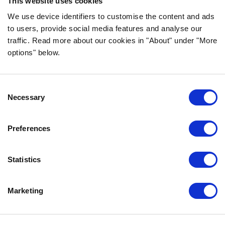
This website uses cookies
We use device identifiers to customise the content and ads
to users, provide social media features and analyse our
traffic. Read more about our cookies in "About" under "More
INFORMACJA
options" below.
CZĘSTO ZADAWANE PYTANIA DOTYCZĄCE
BOZITY
Consent
GWARANCJA SMAKU
Necessary
Selection
O NAS
KONTAKT
Preferences
POLITYKA PRYWATNOŚCI
COOKIE POLICY
Statistics
SKONTAKTUJ SIĘ Z NAMI
Marketing
0771-64 64 00
info.pl@bozita.se