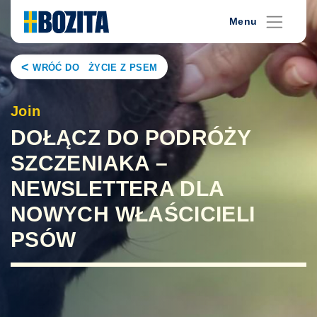
Skip
Menu
to
content
WRÓĆ DO ŻYCIE Z PSEM
Join
DOŁĄCZ DO PODRÓŻY
SZCZENIAKA –
NEWSLETTERA DLA
NOWYCH WŁAŚCICIELI
PSÓW