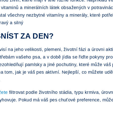
ou živin, které mají v těle různé funkce. Například vit
a vitaminů a minerálních látek obsažených v potraviná
tal všechny nezbytné vitamíny a minerály, které potře
avý a silný
SNÍST ZA DEN?
 na jeho velikosti, plemeni, životní fázi a úrovni aktivi
třebám vašeho psa, a v době jídla se řiďte pokyny pro
ohledňují pamlsky a jiné pochutiny, které může váš pe
í na tom, jak je váš pes aktivní. Nejlepší, co můžete ud
.
žete
filtrovat podle životního stádia, typu krmiva, úrovn
yhovuje. Pokud má váš pes chuťové preference, můžete j