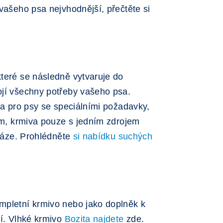
 vašeho psa nejvhodnější, přečtěte si
které se následně vytvaruje do
ojí všechny potřeby vašeho psa.
iva pro psy se speciálními požadavky,
kem, krmiva pouze s jedním zdrojem
dváze. Prohlédněte
si nabídku suchých
ompletní krmivo nebo jako doplněk k
ší. Vlhké krmivo
Bozita najdete
zde.