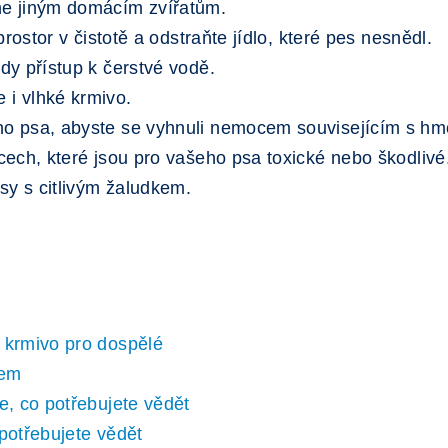
ne jiným domácím zvířatům.
prostor v čistotě a odstraňte jídlo, které pes nesnědl.
dy přístup k čerstvé vodě.
 i vlhké krmivo.
ho psa, abyste se vyhnuli nemocem souvisejícím s hmo
cech, které jsou pro vašeho psa toxické nebo škodlivé
psy s citlivým žaludkem.
 krmivo pro dospělé
kem
e, co potřebujete vědět
potřebujete vědět