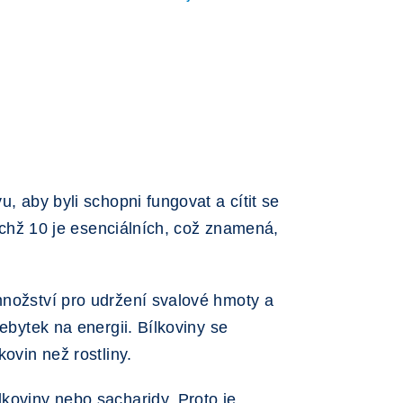
, aby byli schopni fungovat a cítit se
nichž 10 je esenciálních, což znamená,
množství pro udržení svalové hmoty a
ebytek na energii. Bílkoviny se
ovin než rostliny.
lkoviny nebo sacharidy. Proto je