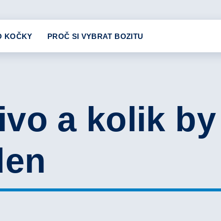
O KOČKY
PROČ SI VYBRAT BOZITU
vo a kolik by
den