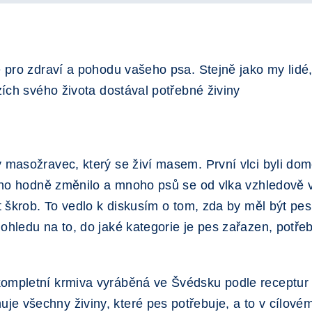
té pro zdraví a pohodu vašeho psa. Stejně jako my lidé
ázích svého života dostával potřebné živiny
ý masožravec, který se živí masem. První vlci byli dom
toho hodně změnilo a mnoho psů se od vlka vzhledově ve
it škrob. To vedlo k diskusím o tom, zda by měl být pe
ohledu na to, do jaké kategorie je pes zařazen, potře
ompletní krmiva vyráběná ve Švédsku podle receptur 
e všechny živiny, které pes potřebuje, a to v cílové