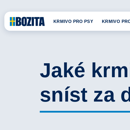
Skip
to
content
KRMIVO PRO PSY
KRMIVO PR
Jaké krmi
sníst za 