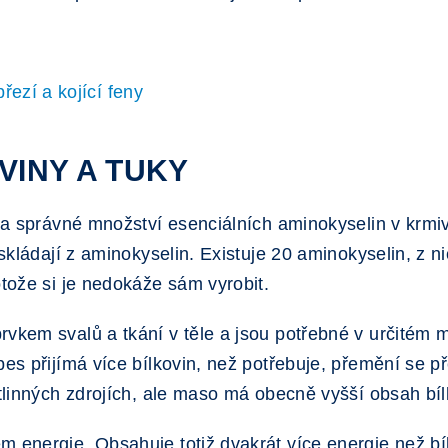
řezí a kojící feny
OVINY A TUKY
n a správné množství esenciálních aminokyselin v krmivu
e skládají z aminokyselin. Existuje 20 aminokyselin, z 
otože si je nedokáže sám vyrobit.
rvkem svalů a tkání v těle a jsou potřebné v určitém 
pes přijímá více bílkovin, než potřebuje, přemění se př
stlinných zdrojích, ale maso má obecně vyšší obsah bílk
m energie. Obsahuje totiž dvakrát více energie než bí