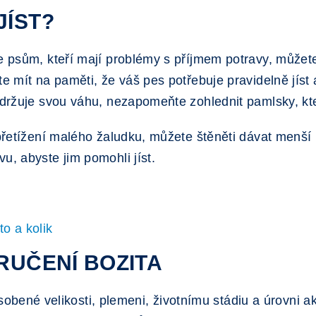
JÍST?
e psům, kteří mají problémy s příjmem potravy, můžete
e mít na paměti, že váš pes potřebuje pravidelně jíst a
udržuje svou váhu, nezapomeňte zohlednit pamlsky, kte
 přetížení malého žaludku, můžete štěněti dávat menší
u, abyste jim pomohli jíst.
to a kolik
ORUČENÍ BOZITA
obené velikosti, plemeni, životnímu stádiu a úrovni ak