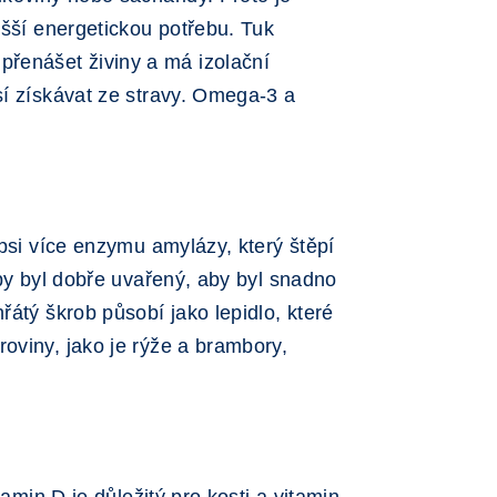
yšší energetickou potřebu. Tuk
řenášet živiny a má izolační
sí získávat ze stravy. Omega-3 a
 psi více enzymu amylázy, který štěpí
aby byl dobře uvařený, aby byl snadno
řátý škrob působí jako lepidlo, které
oviny, jako je rýže a brambory,