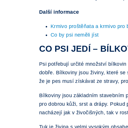
Další informace
Krmivo proštěňata a krmivo pro b
Co by psi neměli jíst
CO PSI JEDÍ – BÍLK
Psi potřebují určité množství bílkovi
dobře. Bílkoviny jsou živiny, které s
že je pes musí získávat ze stravy, pr
Bílkoviny jsou základním stavebním p
pro dobrou kůži, srst a drápy. Pokud 
nacházejí jak v živočišných, tak v ro
Tuk je živina s velmi vysokým obsahe