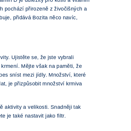
amin D je důležitý pro kosti a vitamin
ch pochází přirozeně z živočišných a
buje, přidává Bozita něco navíc,
ty. Ujistěte se, že jste vybrali
 krmení. Mějte však na paměti, že
s sníst mezi jídly. Množství, které
ělat, je přizpůsobit množství krmiva
ě aktivity a velikosti. Snadněji tak
e také nastavit jako filtr.