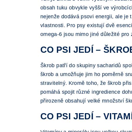
obsah tuku obvykle vyšší ve výrobcích
nejenže dodává psovi energii, ale j
vlastnosti. Pro psy existují dvě ese
omega-6 jsou mimo jiné důležité pro z
CO PSI JEDÍ – ŠKRO
Škrob patří do skupiny sacharidů spol
škrob a umožňuje jim ho poměrně snadn
stravitelný. Kromě toho, že škrob při
pomáhá spojit různé ingredience dohr
přirozeně obsahují velké množství šk
CO PSI JEDÍ – VITA