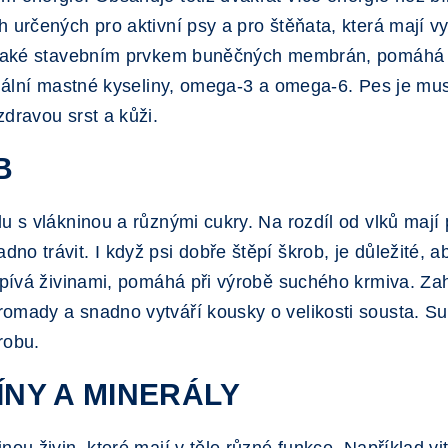
 určených pro aktivní psy a pro štěňata, která mají v
e také stavebním prvkem buněčných membrán, pomáhá p
nciální mastné kyseliny, omega-3 a omega-6. Pes je mu
dravou srst a kůži.
B
u s vlákninou a různými cukry. Na rozdíl od vlků mají
o trávit. I když psi dobře štěpí škrob, je důležité, 
spívá živinami, pomáhá při výrobě suchého krmiva. Zah
omady a snadno vytváří kousky o velikosti sousta. Sur
robu.
MÍNY A MINERÁLY