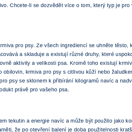
o. Chcete-li se dozvědět více o tom, který typ je pro
rmiva pro psy. Ze všech ingrediencí se uhněte těsto, 
covává a skladuje a existují různé druhy, které uspok
vně aktivity a velikosti psa. Kromě toho existují krm
o obilovin, krmiva pro psy s citlivou kůží nebo žalud
va pro psy se sklonem k přibírání kilogramů navíc a na
rodukt právě pro vašeho psa.
em tekutin a energie navíc a může být použito jako k
ěti, že po otevření balení je doba použitelnosti krat