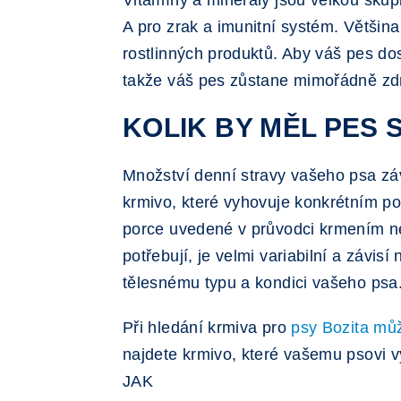
Vitamíny a minerály jsou velkou skupin
A pro zrak a imunitní systém. Většin
rostlinných produktů. Aby váš pes dos
takže váš pes zůstane mimořádně zdr
KOLIK BY MĚL PES 
Množství denní stravy vašeho psa závisí
krmivo, které vyhovuje konkrétním po
porce uvedené v průvodci krmením nez
potřebují, je velmi variabilní a závis
tělesnému typu a kondici vašeho psa
Při hledání krmiva pro
psy Bozita mů
najdete krmivo, které vašemu psovi v
JAK