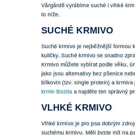
Vårgårdě vyrábíme suché i vlhké krmiv
to níže.
SUCHÉ KRMIVO
Suché krmivo je nejběžnější formou k
kuličky. Suché krmivo se snadno zpra
Krmivo můžete vybírat podle věku, úro
jako jsou alternativy bez pšenice neb
bílkovin (tzv. single protein) a krmi
krmiv Bozita
a najděte ten správný p
VLHKÉ KRMIVO
Vlhké krmivo je pro psa dobrým zdroj
suchému krmivu. Měli byste mít na pam