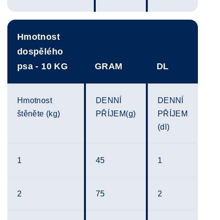
Hmotnost
dospělého
psa - 10 KG
GRAM
DL
Hmotnost
DENNÍ
DENNÍ
štěněte (kg)
PŘÍJEM(g)
PŘÍJEM
(dl)
1
45
1
2
75
2