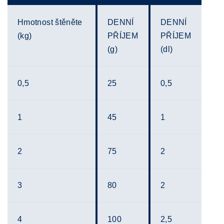
Hmotnost štěněte
DENNÍ
DENNÍ
(kg)
PŘÍJEM
PŘÍJEM
(g)
(dl)
0,5
25
0,5
1
45
1
2
75
2
3
80
2
4
100
2,5