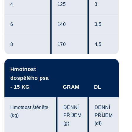
4
125
3
6
140
3,5
8
170
4,5
Hmotnost
dospělého psa
- 15 KG
GRAM
DL
Hmotnost štěněte
DENNÍ
DENNÍ
(kg)
PŘÍJEM
PŘÍJEM
(g)
(dl)