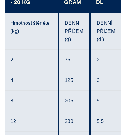
- 20 KG
GRAM
DL
Hmotnost štěněte
DENNÍ
DENNÍ
(kg)
PŘÍJEM
PŘÍJEM
(g)
(dl)
2
75
2
4
125
3
8
205
5
12
230
5,5