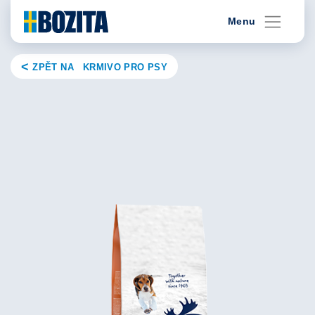
Skip
Menu
to
content
ZPĚT NA KRMIVO PRO PSY