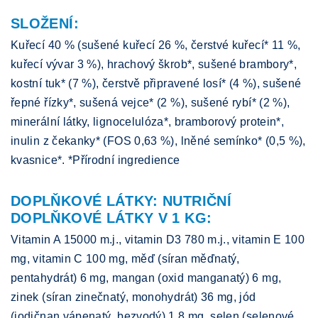
SLOŽENÍ:
Kuřecí 40 % (sušené kuřecí 26 %, čerstvé kuřecí* 11 %,
kuřecí vývar 3 %), hrachový škrob*, sušené brambory*,
kostní tuk* (7 %), čerstvě připravené losí* (4 %), sušené
řepné řízky*, sušená vejce* (2 %), sušené rybí* (2 %),
minerální látky, lignocelulóza*, bramborový protein*,
inulin z čekanky* (FOS 0,63 %), lněné semínko* (0,5 %),
kvasnice*. *Přírodní ingredience
DOPLŇKOVÉ LÁTKY: NUTRIČNÍ
DOPLŇKOVÉ LÁTKY V 1 KG:
Vitamin A 15000 m.j., vitamin D3 780 m.j., vitamin E 100
mg, vitamin C 100 mg, měď (síran měďnatý,
pentahydrát) 6 mg, mangan (oxid manganatý) 6 mg,
zinek (síran zinečnatý, monohydrát) 36 mg, jód
(jodičnan vápenatý, bezvodý) 1,8 mg, selen (selenové