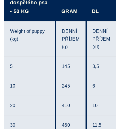
dospělého psa
- 50 KG
GRAM
DL
Weight of puppy
DENNÍ
DENNÍ
(kg)
PŘÍJEM
PŘÍJEM
(g)
(dl)
5
145
3,5
10
245
6
20
410
10
30
460
11,5