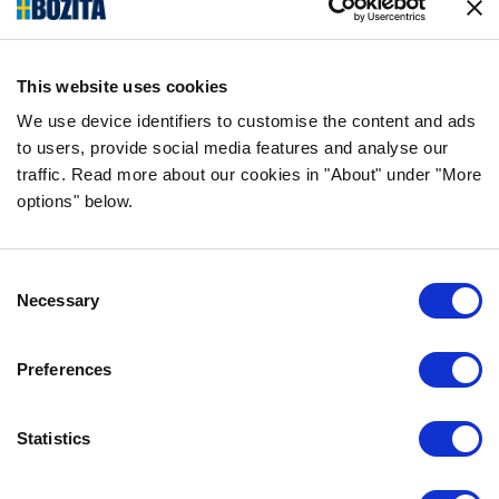
kvalitních surovin a bez jakýchkoli přísad!
SLEDUJTE NÁS NA SOCIÁLNÍCH
SÍTÍCH
This website uses cookies
We use device identifiers to customise the content and ads
to users, provide social media features and analyse our
traffic. Read more about our cookies in "About" under "More
options" below.
INFORMACE
NEJČASTĚJŠÍ DOTAZY
Consent
ZÁRUKA CHUTI
Necessary
Selection
O SPOLEČNOSTI BOZITA
VŽDY SE NA NÁS MŮŽETE OBRÁTIT
Preferences
NAŠE ZÁSADY OCHRANY OSOBNÍCH ÚDAJŮ
ZÁSADY POUŽÍVÁNÍ SOUBORŮ COOKIE
Statistics
KONTAKTUJTE NÁS