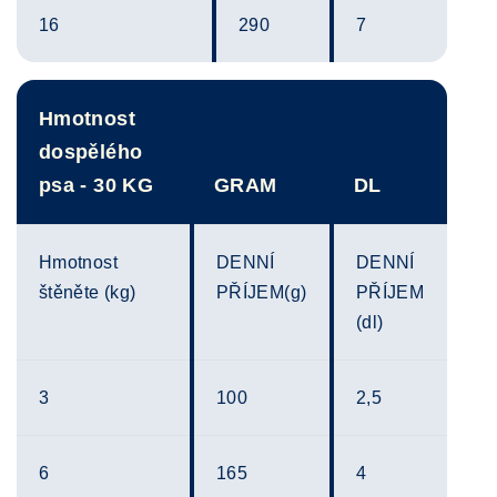
16
290
7
Hmotnost
dospělého
psa - 30 KG
GRAM
DL
Hmotnost
DENNÍ
DENNÍ
štěněte (kg)
PŘÍJEM(g)
PŘÍJEM
(dl)
3
100
2,5
6
165
4