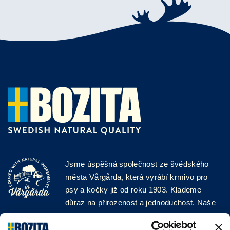
Jsme úspěšná společnost ze švédského
města Vårgårda, která vyrábí krmivo pro
psy a kočky již od roku 1903. Klademe
důraz na přirozenost a jednoduchost. Naše
krmiva pro psy a kočky vyrábíme z vysoce
kvalitních surovin a bez jakýchkoli přísad!