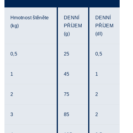
Hmotnost štěněte
DENNÍ
DENNÍ
(kg)
PŘÍJEM
PŘÍJEM
(g)
(dl)
0,5
25
0,5
1
45
1
2
75
2
3
85
2