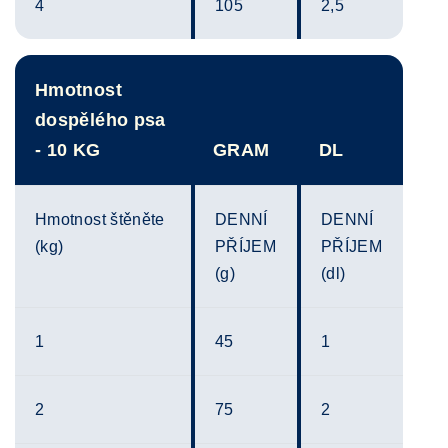
4
105
2,5
Hmotnost
dospělého psa
- 10 KG
GRAM
DL
Hmotnost štěněte
DENNÍ
DENNÍ
(kg)
PŘÍJEM
PŘÍJEM
(g)
(dl)
1
45
1
2
75
2