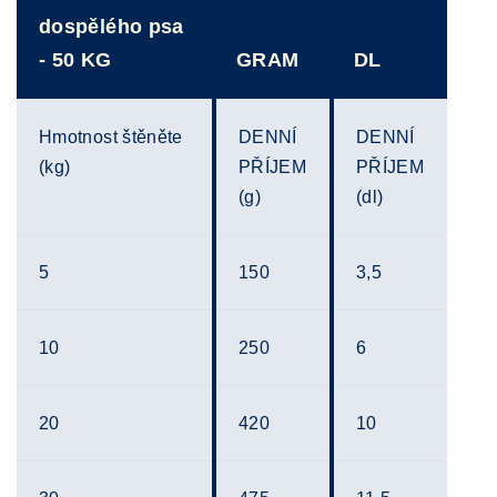
dospělého psa
- 50 KG
GRAM
DL
Hmotnost štěněte
DENNÍ
DENNÍ
(kg)
PŘÍJEM
PŘÍJEM
(g)
(dl)
5
150
3,5
10
250
6
20
420
10