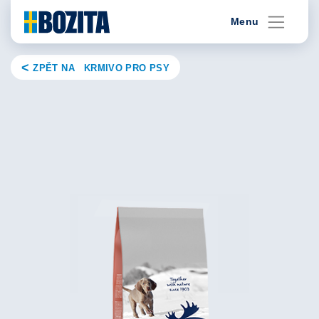
Skip
Menu
to
content
ZPĚT NA KRMIVO PRO PSY