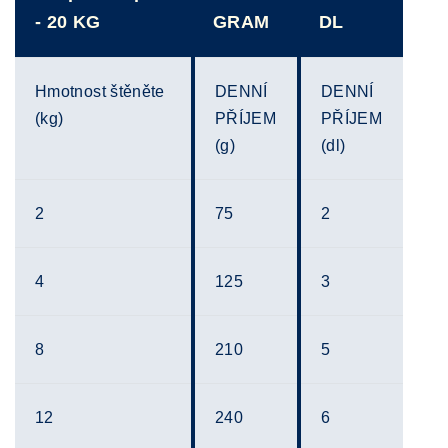
- 20 KG
GRAM
DL
Hmotnost štěněte
DENNÍ
DENNÍ
(kg)
PŘÍJEM
PŘÍJEM
(g)
(dl)
2
75
2
4
125
3
8
210
5
12
240
6