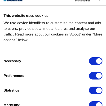
SLEDUJTE NÁS NA SOCIÁLNÍCH
SÍTÍCH
This website uses cookies
We use device identifiers to customise the content and ads
to users, provide social media features and analyse our
traffic. Read more about our cookies in "About" under "More
options" below.
INFORMACE
NEJČASTĚJŠÍ DOTAZY
Consent
ZÁRUKA CHUTI
Necessary
Selection
O SPOLEČNOSTI BOZITA
VŽDY SE NA NÁS MŮŽETE OBRÁTIT
Preferences
NAŠE ZÁSADY OCHRANY OSOBNÍCH ÚDAJŮ
ZÁSADY POUŽÍVÁNÍ SOUBORŮ COOKIE
Statistics
KONTAKTUJTE NÁS
Marketing