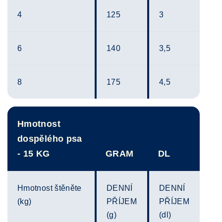
4
125
3
6
140
3,5
8
175
4,5
Hmotnost
dospělého psa
- 15 KG
GRAM
DL
Hmotnost štěněte
DENNÍ
DENNÍ
(kg)
PŘÍJEM
PŘÍJEM
(g)
(dl)