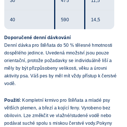
30
475
11,5
40
590
14,5
Doporučené denní dávkování
Denní dávka pro štěňata do 50 % tělesné hmotnosti
dospělého jedince. Uvedená množství jsou pouze
orientační, protože požadavky se individuálně liší a
měly by být přizpůsobeny velikosti, věku a úrovni
aktivity psa. Váš pes by měl mít vždy přístup k čerstvé
vodě.
Použití
: Kompletní krmivo pro štěňata a mladé psy
větších plemen, a březí a kojící feny. Vyrobeno bez
obilovin. Lze změkčit ve vlažné/studené vodě nebo
podávat suché spolu s miskou čerstvé vody.Pokyny