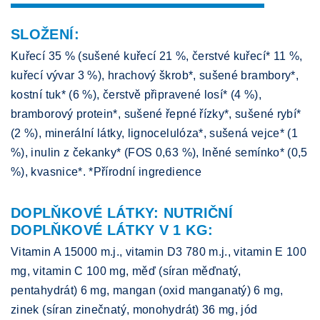
SLOŽENÍ:
Kuřecí 35 % (sušené kuřecí 21 %, čerstvé kuřecí* 11 %,
kuřecí vývar 3 %), hrachový škrob*, sušené brambory*,
kostní tuk* (6 %), čerstvě připravené losí* (4 %),
bramborový protein*, sušené řepné řízky*, sušené rybí*
(2 %), minerální látky, lignocelulóza*, sušená vejce* (1
%), inulin z čekanky* (FOS 0,63 %), lněné semínko* (0,5
%), kvasnice*. *Přírodní ingredience
DOPLŇKOVÉ LÁTKY: NUTRIČNÍ
DOPLŇKOVÉ LÁTKY V 1 KG:
Vitamin A 15000 m.j., vitamin D3 780 m.j., vitamin E 100
mg, vitamin C 100 mg, měď (síran měďnatý,
pentahydrát) 6 mg, mangan (oxid manganatý) 6 mg,
zinek (síran zinečnatý, monohydrát) 36 mg, jód