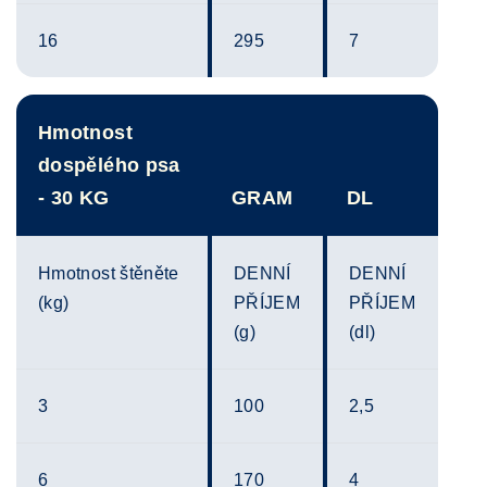
16
295
7
Hmotnost
dospělého psa
- 30 KG
GRAM
DL
Hmotnost štěněte
DENNÍ
DENNÍ
(kg)
PŘÍJEM
PŘÍJEM
(g)
(dl)
3
100
2,5
6
170
4