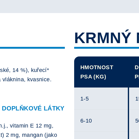
KRMNÝ 
HMOTNOST
D
ské, 14 %), kuřecí*
PSA (KG)
P
á vláknina, kvasnice.
1-5
1
Í DOPLŇKOVÉ LÁTKY
6-10
5
.j., vitamin E 12 mg,
t) 2 mg, mangan (jako