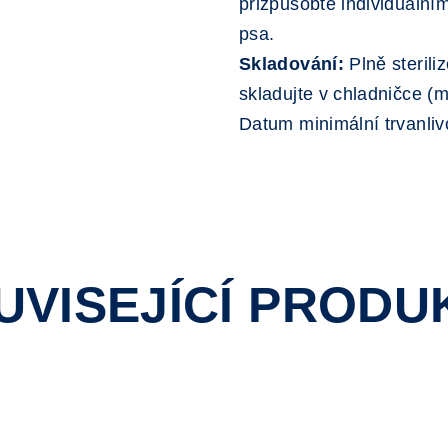
přizpůsobte individuální
psa.
Skladování:
Plně sterili
skladujte v chladničce (
Datum minimální trvanlivo
UVISEJÍCÍ PRODU