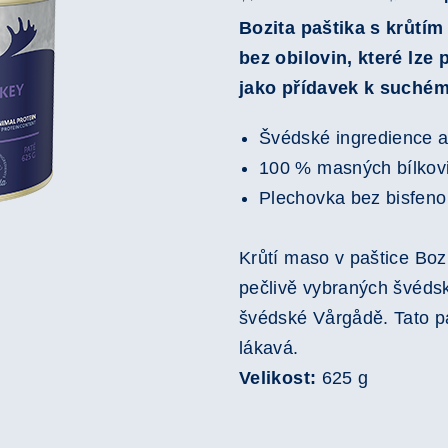
Bozita paštika s krůtí
bez obilovin, které lze
jako přídavek k suchém
Švédské ingredience a
100 % masných bílkovi
Plechovka bez bisfeno
Krůtí maso v paštice Bo
pečlivě vybraných švédsk
švédské Vårgådě. Tato pa
lákavá.
Velikost:
625 g