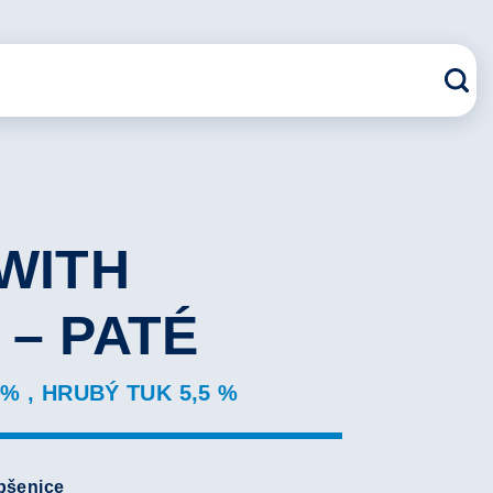
WITH
 – PATÉ
% , HRUBÝ TUK 5,5 %
pšenice