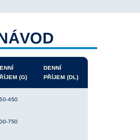
NÁVOD
ENNÍ
DENNÍ
ŘÍJEM (G)
PŘÍJEM (DL)
50-450
00-750