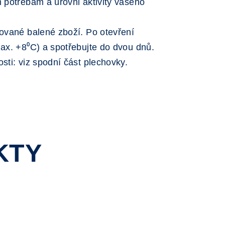
m potřebám a úrovni aktivity vašeho
zované balené zboží. Po otevření
max. +8⁰C) a spotřebujte do dvou dnů.
sti: viz spodní část plechovky.
KTY