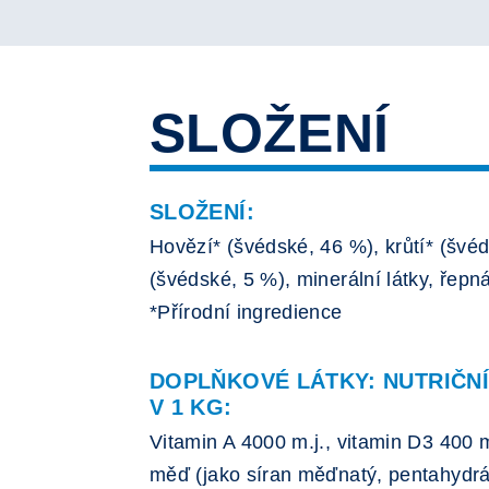
SLOŽENÍ
SLOŽENÍ:
Hovězí* (švédské, 46 %), krůtí* (švéd
(švédské, 5 %), minerální látky, řepn
*Přírodní ingredience
DOPLŇKOVÉ LÁTKY: NUTRIČN
V 1 KG:
Vitamin A 4000 m.j., vitamin D3 400 m
měď (jako síran měďnatý, pentahydrá