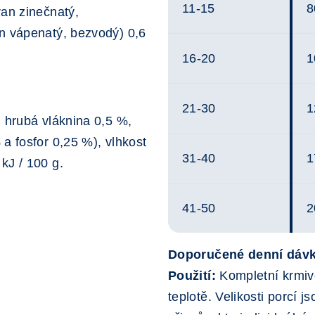
11-15
8
ran zinečnatý,
an vápenatý, bezvodý) 0,6
16-20
1
21-30
1
, hrubá vláknina 0,5 %,
a fosfor 0,25 %), vlhkost
31-40
1
kJ / 100 g.
41-50
2
Doporučené denní dáv
Použití:
Kompletní krmivo
teplotě. Velikosti porcí j