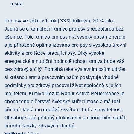
a srst
Pro psy ve věku > 1 rok | 33 % bílkovin, 20 % tuku.
Jedná se o kompletní krmivo pro psy s recepturou bez
pšenice. Toto krmivo pro psy má vysoký obsah energie
a je přirozeně optimalizováno pro psy s vysokou úrovní
aktivity a pro těžce pracující psy. Díky vysoké
energetické a nutriční hodnotě tohoto krmiva bude váš
pes zdravý a čilý. Pomáhá také výstavním psům udržet
si krásnou srst a pracovním psům poskytuje vhodné
podmínky pro zdravý pracovní život společně s jejich
majitelem. Krmivo Bozita Robur Active Performance je
obohaceno o čerstvé švédské kuřecí maso a má losí
příchuť, která mu dodává skvělou chuť a stravitelnost.
Obsahuje také přidaný glukosamin a chondroitin sulfát,
přírodní složky zdravých kloubů.
Velikosti:
12 kg