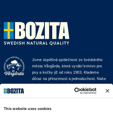
Jsme úspěšná společnost ze švédského
města Vårgårda, která vyrábí krmivo pro
psy a kočky již od roku 1903. Klademe
důraz na přirozenost a jednoduchost. Naše
krmiva pro psy a kočky vyrábíme z vysoce
kvalitních surovin a bez jakýchkoli přísad!
SLEDUJTE NÁS NA SOCIÁLNÍCH
SÍTÍCH
This website uses cookies