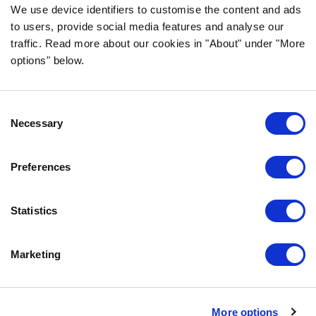
We use device identifiers to customise the content and ads
to users, provide social media features and analyse our
traffic. Read more about our cookies in "About" under "More
options" below.
INFORMACE
NEJČASTĚJŠÍ DOTAZY
Consent
ZÁRUKA CHUTI
Necessary
Selection
O SPOLEČNOSTI BOZITA
VŽDY SE NA NÁS MŮŽETE OBRÁTIT
Preferences
NAŠE ZÁSADY OCHRANY OSOBNÍCH ÚDAJŮ
ZÁSADY POUŽÍVÁNÍ SOUBORŮ COOKIE
Statistics
KONTAKTUJTE NÁS
Marketing
0771-64 64 00
info@bozita.com
Bozita
More options