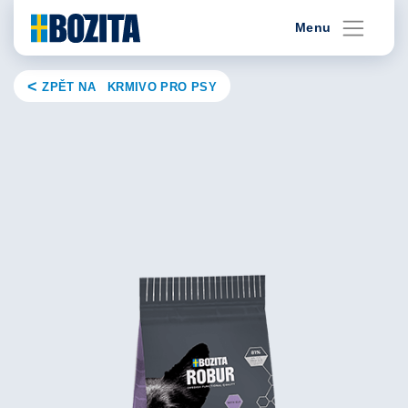
Skip
Menu
to
content
ZPĚT NA KRMIVO PRO PSY