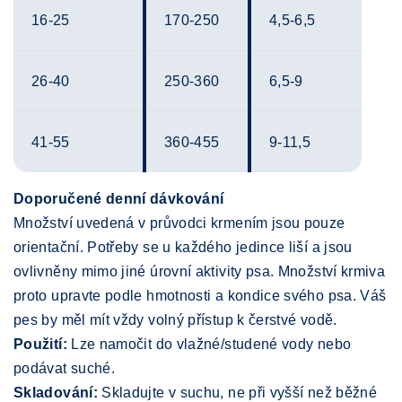
16-25
170-250
4,5-6,5
26-40
250-360
6,5-9
41-55
360-455
9-11,5
Doporučené denní dávkování
Množství uvedená v průvodci krmením jsou pouze
orientační. Potřeby se u každého jedince liší a jsou
ovlivněny mimo jiné úrovní aktivity psa. Množství krmiva
proto upravte podle hmotnosti a kondice svého psa. Váš
pes by měl mít vždy volný přístup k čerstvé vodě.
Použití:
Lze namočit do vlažné/studené vody nebo
podávat suché.
Skladování:
Skladujte v suchu, ne při vyšší než běžné