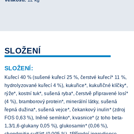
SLOŽENÍ
SLOŽENÍ:
Kuřecí 40 % (sušené kuřecí 25 %, čerstvé kuřecí* 11 %,
hydrolyzované kuřecí 4 %), kukuřice*, kukuřičné klíčky*,
rýže*, kostní tuk*, sušená ryba*, čerstvě připravené losí*
(4 %), bramborový protein*, minerální látky, sušená
řepná dužina*, sušená vejce*, čekankový inulin* (zdroj
FOS 0,63 %), lněné semínko*, kvasnice* (z toho beta-
1,3/1,6-glukany 0,05 %), glukosamin* (0,06 %),
chondroitin sulfát* (0,005 %). *Přírodní ingredience