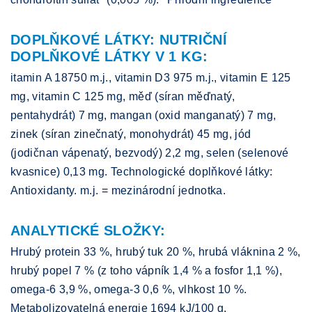
DOPLŇKOVÉ LÁTKY: NUTRIČNÍ
DOPLŇKOVÉ LÁTKY V 1 KG:
itamin A 18750 m.j., vitamin D3 975 m.j., vitamin E 125
mg, vitamin C 125 mg, měď (síran měďnatý,
pentahydrát) 7 mg, mangan (oxid manganatý) 7 mg,
zinek (síran zinečnatý, monohydrát) 45 mg, jód
(jodičnan vápenatý, bezvodý) 2,2 mg, selen (selenové
kvasnice) 0,13 mg. Technologické doplňkové látky:
Antioxidanty. m.j. = mezinárodní jednotka.
ANALYTICKÉ SLOŽKY:
Hrubý protein 33 %, hrubý tuk 20 %, hrubá vláknina 2 %,
hrubý popel 7 % (z toho vápník 1,4 % a fosfor 1,1 %),
omega-6 3,9 %, omega-3 0,6 %, vlhkost 10 %.
Metabolizovatelná energie 1694 kJ/100 g.