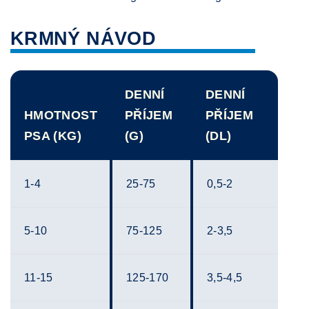
KRMNÝ NÁVOD
DENNÍ
DENNÍ
HMOTNOST
PŘÍJEM
PŘÍJEM
PSA (KG)
(G)
(DL)
1-4
25-75
0,5-2
5-10
75-125
2-3,5
11-15
125-170
3,5-4,5