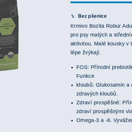
Bez pšenice
Krmivo Bozita Robur Adu
pro psy malých a středn
aktivitou. Malé kousky 
lépe žvýkají.
FOS: Přírodní prebiotik
Funkce
kloubů: Glukosamin a c
zdravých kloubů.
Zdraví prospěšné: Přír
zdraví prospěšnými vl
Omega-3 a -6. Vyvážen