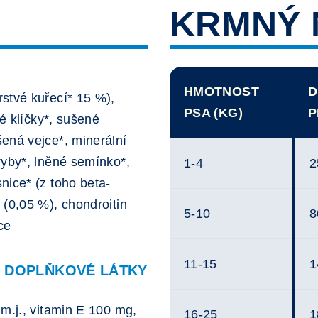
KRMNÝ 
HMOTNOST
D
stvé kuřecí* 15 %),
PSA (KG)
P
né klíčky*, sušené
ená vejce*, minerální
ryby*, lněné semínko*,
1-4
2
nice* (z toho beta-
 (0,05 %), chondroitin
5-10
8
ce
11-15
1
Í DOPLŇKOVÉ LÁTKY
m.j., vitamin E 100 mg,
16-25
1