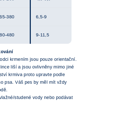
65-380
6,5-9
80-480
9-11,5
kování
odci krmením jsou pouze orientační.
nce liší a jsou ovlivněny mimo jiné
ství krmiva proto upravte podle
ho psa. Váš pes by měl mít vždy
odě.
vlažné/studené vody nebo podávat