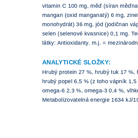
vitamin C 100 mg, měď (síran měďnat
mangan (oxid manganatý) 6 mg, zinek
monohydrát) 36 mg, jód (jodičnan vá
selen (selenové kvasnice) 0,1 mg. T
látky: Antioxidanty. m.j. = mezinárodn
ANALYTICKÉ SLOŽKY:
Hrubý protein 27 %, hrubý tuk 17 %, 
hrubý popel 6,5 % (z toho vápník 1,5 
omega-6 2,3 %, omega-3 0,4 %, vlhk
Metabolizovatelná energie 1634 kJ/1