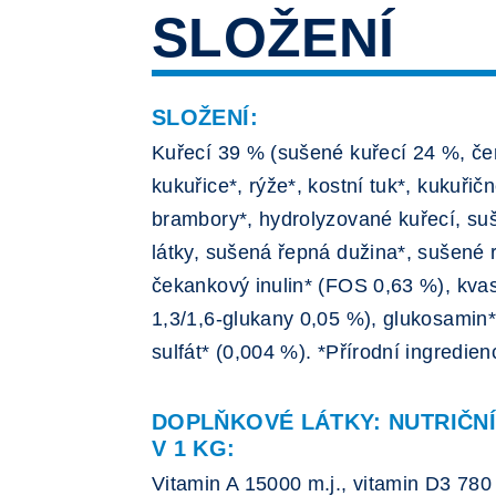
SLOŽENÍ
SLOŽENÍ:
Kuřecí 39 % (sušené kuřecí 24 %, čer
kukuřice*, rýže*, kostní tuk*, kukuřič
brambory*, hydrolyzované kuřecí, suš
látky, sušená řepná dužina*, sušené 
čekankový inulin* (FOS 0,63 %), kvas
1,3/1,6-glukany 0,05 %), glukosamin*
sulfát* (0,004 %). *Přírodní ingredien
DOPLŇKOVÉ LÁTKY: NUTRIČN
V 1 KG:
Vitamin A 15000 m.j., vitamin D3 780 