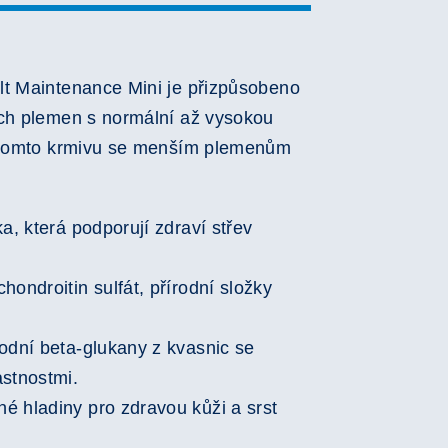
lt Maintenance Mini je přizpůsobeno
ích plemen s normální až vysokou
v tomto krmivu se menším plemenům
a, která podporují zdraví střev
hondroitin sulfát, přírodní složky
odní beta-glukany z kvasnic se
astnostmi.
é hladiny pro zdravou kůži a srst