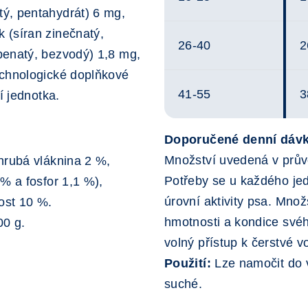
ý, pentahydrát) 6 mg,
 (síran zinečnatý,
26-40
2
penatý, bezvodý) 1,8 mg,
echnologické doplňkové
41-55
3
í jednotka.
Doporučené denní dáv
Množství uvedená v prův
hrubá vláknina 2 %,
Potřeby se u každého jedi
% a fosfor 1,1 %),
úrovní aktivity psa. Množ
ost 10 %.
hmotnosti a kondice své
00 g.
volný přístup k čerstvé v
Použití:
Lze namočit do 
suché.