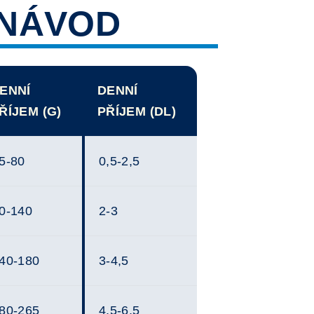
NÁVOD
ENNÍ
DENNÍ
ŘÍJEM (G)
PŘÍJEM (DL)
5-80
0,5-2,5
0-140
2-3
40-180
3-4,5
80-265
4,5-6,5