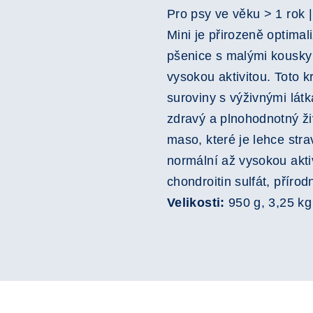
Pro psy ve věku > 1 rok 
Mini je přirozeně optima
pšenice s malými kousky
vysokou aktivitou. Toto k
suroviny s výživnými lát
zdravý a plnohodnotný ži
maso, které je lehce stra
normální až vysokou akti
chondroitin sulfát, příro
Velikosti:
950 g, 3,25 kg