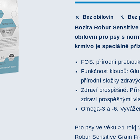
Bez obilovin
Bez 
Bozita Robur Sensitive
obilovin pro psy s norm
krmivo je speciálně při
FOS: přírodní prebiotik
Funkčnost kloubů: Gluk
přírodní složky zdravý
Zdraví prospěšné: Přír
zdraví prospěšnými vl
Omega-3 a -6. Vyvážen
Pro psy ve věku >1 rok| 
Robur Sensitive Grain Fr