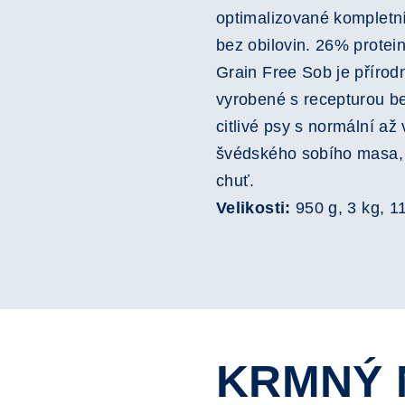
optimalizované kompletn
bez obilovin. 26% protei
Grain Free Sob je přírod
vyrobené s recepturou be
citlivé psy s normální až
švédského sobího masa, 
chuť.
Velikosti:
950 g, 3 kg, 1
KRMNÝ 