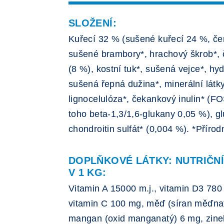
SLOŽENÍ:
Kuřecí 32 % (sušené kuřecí 24 %, čer
sušené brambory*, hrachový škrob*, 
(8 %), kostní tuk*, sušená vejce*, hy
sušená řepná dužina*, minerální látk
lignocelulóza*, čekankový inulin* (FO
toho beta-1,3/1,6-glukany 0,05 %), g
chondroitin sulfát* (0,004 %). *Přírod
DOPLŇKOVÉ LÁTKY: NUTRIČN
V 1 KG:
Vitamin A 15000 m.j., vitamin D3 780 
vitamin C 100 mg, měď (síran měďnat
mangan (oxid manganatý) 6 mg, zinek