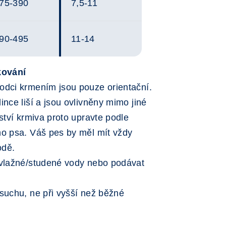
75-390
7,5-11
90-495
11-14
kování
odci krmením jsou pouze orientační.
nce liší a jsou ovlivněny mimo jiné
ství krmiva proto upravte podle
ho psa. Váš pes by měl mít vždy
odě.
vlažné/studené vody nebo podávat
suchu, ne při vyšší než běžné