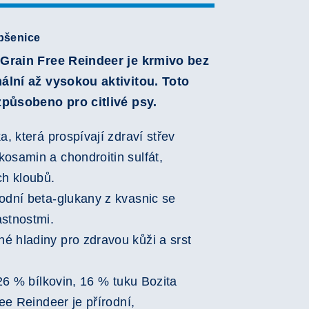
pšenice
 Grain Free Reindeer je krmivo bez
ální až vysokou aktivitou. Toto
způsobeno pro citlivé psy.
a, která prospívají zdraví střev
osamin a chondroitin sulfát,
ch kloubů.
odní beta-glukany z kvasnic se
astnostmi.
é hladiny pro zdravou kůži a srst
26 % bílkovin, 16 % tuku Bozita
ee Reindeer je přírodní,