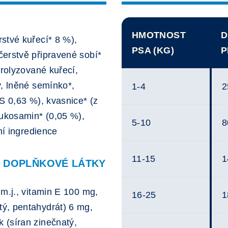
HMOTNOST
D
stvé kuřecí* 8 %),
PSA (KG)
P
čerstvě připravené sobí*
drolyzované kuřecí,
y, lněné semínko*,
1-4
2
S 0,63 %), kvasnice* (z
lukosamin* (0,05 %),
5-10
8
ní ingredience
11-15
1
Í DOPLŇKOVÉ LÁTKY
m.j., vitamin E 100 mg,
16-25
1
ý, pentahydrát) 6 mg,
 (síran zinečnatý,