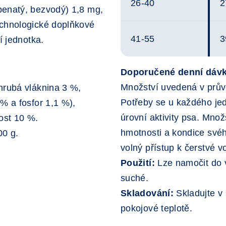
26-40
2
penatý, bezvodý) 1,8 mg,
echnologické doplňkové
41-55
3
í jednotka.
Doporučené denní dáv
Množství uvedená v prův
hrubá vláknina 3 %,
Potřeby se u každého jedi
% a fosfor 1,1 %),
úrovní aktivity psa. Množ
ost 10 %.
hmotnosti a kondice své
00 g.
volný přístup k čerstvé v
Použití:
Lze namočit do 
suché.
Skladování:
Skladujte v 
pokojové teplotě.