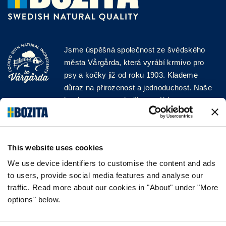
Jsme úspěšná společnost ze švédského
města Vårgårda, která vyrábí krmivo pro
psy a kočky již od roku 1903. Klademe
důraz na přirozenost a jednoduchost. Naše
krmiva pro psy a kočky vyrábíme z vysoce
kvalitních surovin a bez jakýchkoli přísad!
SLEDUJTE NÁS NA SOCIÁLNÍCH
SÍTÍCH
This website uses cookies
We use device identifiers to customise the content and ads
to users, provide social media features and analyse our
traffic. Read more about our cookies in "About" under "More
options" below.
INFORMACE
NEJČASTĚJŠÍ DOTAZY