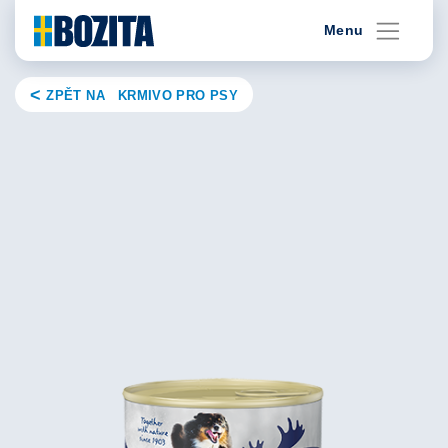
Skip
Menu
to
content
ZPĚT NA KRMIVO PRO PSY