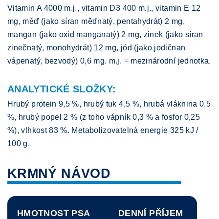
Vitamin A 4000 m.j., vitamin D3 400 m.j., vitamin E 12
mg, měď (jako síran měďnatý, pentahydrát) 2 mg,
mangan (jako oxid manganatý) 2 mg, zinek (jako síran
zinečnatý, monohydrát) 12 mg, jód (jako jodičnan
vápenatý, bezvodý) 0,6 mg. m.j. = mezinárodní jednotka.
ANALYTICKÉ SLOŽKY:
Hrubý protein 9,5 %, hrubý tuk 4,5 %, hrubá vláknina 0,5
%, hrubý popel 2 % (z toho vápník 0,3 % a fosfor 0,25
%), vlhkost 83 %. Metabolizovatelná energie 325 kJ /
100 g.
KRMNÝ NÁVOD
HMOTNOST PSA
DENNÍ PŘÍJEM