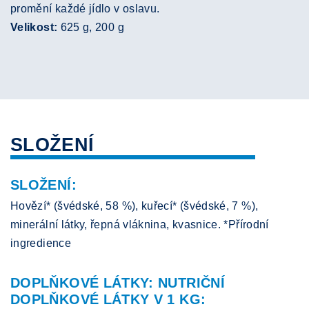
promění každé jídlo v oslavu.
Velikost:
625 g, 200 g
SLOŽENÍ
SLOŽENÍ:
Hovězí* (švédské, 58 %), kuřecí* (švédské, 7 %),
minerální látky, řepná vláknina, kvasnice. *Přírodní
ingredience
DOPLŇKOVÉ LÁTKY: NUTRIČNÍ
DOPLŇKOVÉ LÁTKY V 1 KG: