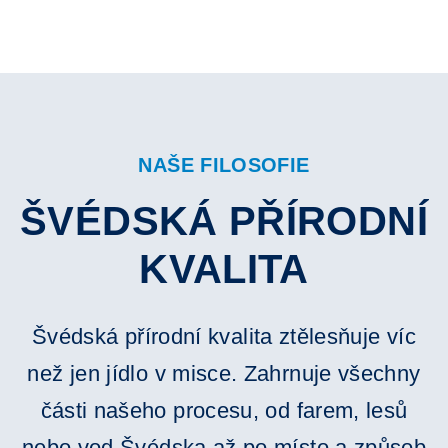
NAŠE FILOSOFIE
ŠVÉDSKÁ PŘÍRODNÍ
KVALITA
Švédská přírodní kvalita ztělesňuje víc
než jen jídlo v misce. Zahrnuje všechny
části našeho procesu, od farem, lesů
nebo vod Švédska až po místo a způsob