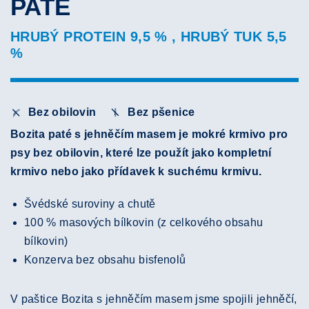
PATÉ
HRUBÝ PROTEIN 9,5 % , HRUBÝ TUK 5,5
%
Bez obilovin
Bez pšenice
Bozita paté s jehněčím masem je mokré krmivo pro
psy bez obilovin, které lze použít jako kompletní
krmivo nebo jako přídavek k suchému krmivu.
Švédské suroviny a chutě
100 % masových bílkovin (z celkového obsahu
bílkovin)
Konzerva bez obsahu bisfenolů
V paštice Bozita s jehněčím masem jsme spojili jehněčí,