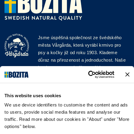
Jsme úspěšná společnost ze švédského
města Vårgårda, která vyrábí krmivo pro
psy a kočky již od roku 1903. Klademe
důraz na přirozenost a jednoduchost. Naše
krmiva pro psy a kočky vyrábíme z vysoce
kvalitních surovin a bez jakýchkoli přísad!
SLEDUJTE NÁS NA SOCIÁLNÍCH
SÍTÍCH
This website uses cookies
We use device identifiers to customise the content and ads
to users, provide social media features and analyse our
traffic. Read more about our cookies in "About" under "More
options" below.
INFORMACE