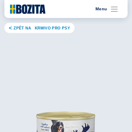
Skip
Menu
to
content
ZPĚT NA KRMIVO PRO PSY