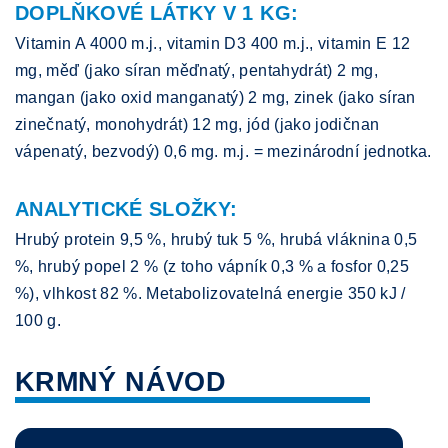
DOPLŇKOVÉ LÁTKY V 1 KG:
Vitamin A 4000 m.j., vitamin D3 400 m.j., vitamin E 12
mg, měď (jako síran měďnatý, pentahydrát) 2 mg,
mangan (jako oxid manganatý) 2 mg, zinek (jako síran
zinečnatý, monohydrát) 12 mg, jód (jako jodičnan
vápenatý, bezvodý) 0,6 mg. m.j. = mezinárodní jednotka.
ANALYTICKÉ SLOŽKY:
Hrubý protein 9,5 %, hrubý tuk 5 %, hrubá vláknina 0,5
%, hrubý popel 2 % (z toho vápník 0,3 % a fosfor 0,25
%), vlhkost 82 %. Metabolizovatelná energie 350 kJ /
100 g.
KRMNÝ NÁVOD