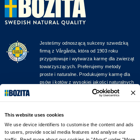
Jesteśmy odnoszącą sukcesy szwedzką
firmą z Vårgårda, która od 1903 roku
przygotowuje i wytwarza karmę dla zwierząt
towarzyszących. Preferujemy metody
proste i naturalne. Produkujemy karmę dla
psów i kotów z wysokiej jakości naturalnych
surowców, bez zbędnych dodatków!
ŚLEDŹ NAS W MEDIACH
This website uses cookies
We use device identifiers to customise the content and ads
to users, provide social media features and analyse our
traffic. Read more about our cookies in "About" under "More
INFORMACJA