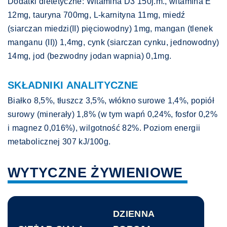
Dodatki dietetyczne: Witamina D3 150j.m., witamina E
12mg, tauryna 700mg, L-karnityna 11mg, miedź
(siarczan miedzi(II) pięciowodny) 1mg, mangan (tlenek
manganu (II)) 1,4mg, cynk (siarczan cynku, jednowodny)
14mg, jod (bezwodny jodan wapnia) 0,1mg.
SKŁADNIKI ANALITYCZNE
Białko 8,5%, tłuszcz 3,5%, włókno surowe 1,4%, popiół
surowy (minerały) 1,8% (w tym wapń 0,24%, fosfor 0,2%
i magnez 0,016%), wilgotność 82%. Poziom energii
metabolicznej 307 kJ/100g.
WYTYCZNE ŻYWIENIOWE
DZIENNA