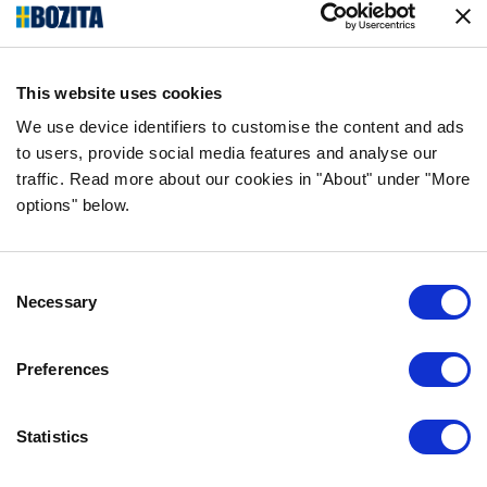
surowców, bez zbędnych dodatków!
ŚLEDŹ NAS W MEDIACH
This website uses cookies
We use device identifiers to customise the content and ads
to users, provide social media features and analyse our
traffic. Read more about our cookies in "About" under "More
INFORMACJA
options" below.
CZĘSTO ZADAWANE PYTANIA DOTYCZĄCE
BOZITY
Consent
GWARANCJA SMAKU
Necessary
Selection
O NAS
KONTAKT
Preferences
POLITYKA PRYWATNOŚCI
COOKIE POLICY
Statistics
SKONTAKTUJ SIĘ Z NAMI