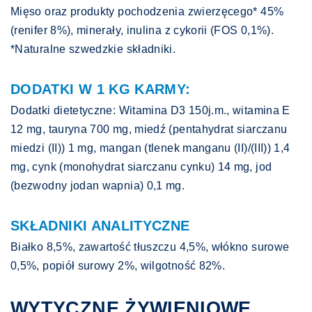
Mięso oraz produkty pochodzenia zwierzęcego* 45%
(renifer 8%), minerały, inulina z cykorii (FOS 0,1%).
*Naturalne szwedzkie składniki.
DODATKI W 1 KG KARMY:
Dodatki dietetyczne: Witamina D3 150j.m., witamina E
12 mg, tauryna 700 mg, miedź (pentahydrat siarczanu
miedzi (II)) 1 mg, mangan (tlenek manganu (II)/(III)) 1,4
mg, cynk (monohydrat siarczanu cynku) 14 mg, jod
(bezwodny jodan wapnia) 0,1 mg.
SKŁADNIKI ANALITYCZNE
Białko 8,5%, zawartość tłuszczu 4,5%, włókno surowe
0,5%, popiół surowy 2%, wilgotność 82%.
WYTYCZNE ŻYWIENIOWE