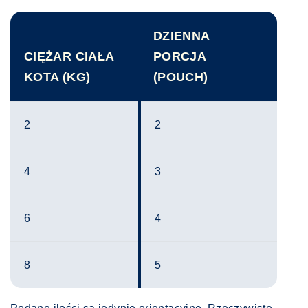
DZIENNA
CIĘŻAR CIAŁA
PORCJA
KOTA (KG)
(POUCH)
2
2
4
3
6
4
8
5