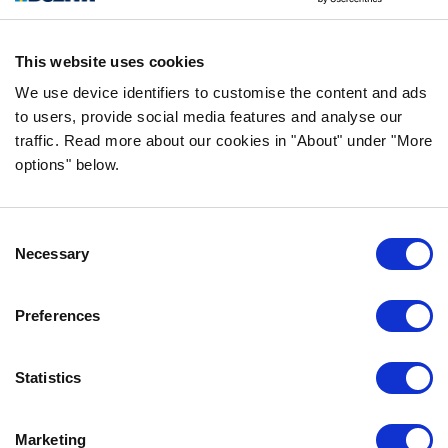
ŚLEDŹ NAS W MEDIACH
This website uses cookies
We use device identifiers to customise the content and ads
to users, provide social media features and analyse our
traffic. Read more about our cookies in "About" under "More
INFORMACJA
options" below.
CZĘSTO ZADAWANE PYTANIA DOTYCZĄCE
BOZITY
Consent
GWARANCJA SMAKU
Necessary
Selection
O NAS
KONTAKT
Preferences
POLITYKA PRYWATNOŚCI
COOKIE POLICY
Statistics
SKONTAKTUJ SIĘ Z NAMI
Marketing