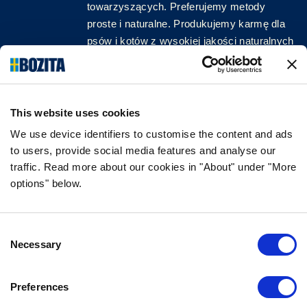
towarzyszących. Preferujemy metody
proste i naturalne. Produkujemy karmę dla
psów i kotów z wysokiej jakości naturalnych
surowców, bez zbędnych dodatków!
ŚLEDŹ NAS W MEDIACH
This website uses cookies
We use device identifiers to customise the content and ads
to users, provide social media features and analyse our
traffic. Read more about our cookies in "About" under "More
INFORMACJA
options" below.
CZĘSTO ZADAWANE PYTANIA DOTYCZĄCE
BOZITY
Consent
GWARANCJA SMAKU
Necessary
Selection
O NAS
KONTAKT
Preferences
POLITYKA PRYWATNOŚCI