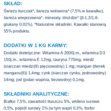
SKŁAD:
Świeży kurczak*, świeża wołowina* (7,5% w kawałku),
świeża wieprzowina*, minerały, drożdże* (β-1,3/1,6-
glukany 0,01%). *Naturalne składniki. Kawałki stanowią
55% produktu.
DODATKI W 1 KG KARMY:
Dodatki dietetyczne: Witamina A 2000j.m., witamina D3
150j.m., witamina E 12mg, tauryna 770mg, miedź
(siarczan miedzi(II) pięciowodny) 1 mg; mangan (tlenek
manganu(II)) 1,4mg; cynk (siarczan cynku, jednowodny)
14mg; jod (jodan wapnia, bezwodny) 0,1mg.
SKŁADNIKI ANALITYCZNE:
Białko 7,5%, zawartość tłuszczu 5%, włókno surowe
0,5%, popiół surowy 2% (w tym wapń 0,3%, fosfor