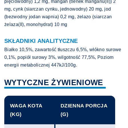
pięciowodny) 1,2 mg, mangan (tlenek manganu(II)) 2
mg, cynk (siarczan cynku, jednowodny) 20 mg, jod
(bezwodny jodan wapnia) 0,2 mg, żelazo (siarczan
żelaza(II), monohydrat) 10 mg
SKŁADNIKI ANALITYCZNE
Białko 10,5%, zawartość tłuszczu 6,5%, włókno surowe
0,1%, popiół surowy 3%, wilgotność 77,5%, Poziom
energii metabolicznej 447kJ/100g.
WYTYCZNE ŻYWIENIOWE
WAGA KOTA
DZIENNA PORCJA
(KG)
(G)