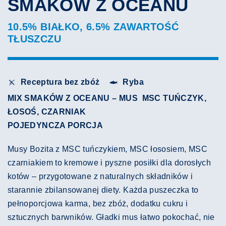
SMAKÓW Z OCEANU
10.5% BIAŁKO, 6.5% ZAWARTOŚĆ
TŁUSZCZU
Receptura bez zbóż
Ryba
MIX SMAKÓW Z OCEANU – MUS MSC TUŃCZYK,
ŁOSOŚ, CZARNIAK
POJEDYNCZA PORCJA
Musy Bozita z MSC tuńczykiem, MSC łososiem, MSC
czarniakiem
to kremowe i pyszne posiłki dla dorosłych
kotów – przygotowane z naturalnych składników i
starannie zbilansowanej diety.
Każda puszeczka to
pełnoporcjowa karma, bez zbóż, dodatku cukru i
sztucznych barwników.
Gładki mus łatwo pokochać, nie