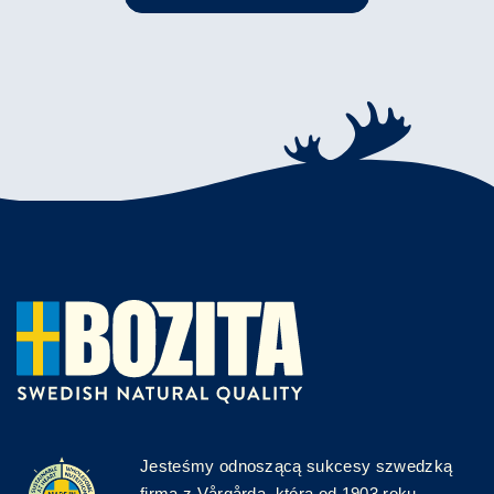
Jesteśmy odnoszącą sukcesy szwedzką
firmą z Vårgårda, która od 1903 roku