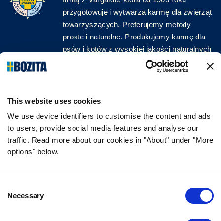
przygotowuje i wytwarza karmę dla zwierząt
towarzyszących. Preferujemy metody
proste i naturalne. Produkujemy karmę dla
psów i kotów z wysokiej jakości naturalnych
surowców, bez zbędnych dodatków!
ŚLEDŹ NAS W MEDIACH
This website uses cookies
We use device identifiers to customise the content and ads
to users, provide social media features and analyse our
traffic. Read more about our cookies in "About" under "More
INFORMACJA
options" below.
CZĘSTO ZADAWANE PYTANIA DOTYCZĄCE
BOZITY
Consent
GWARANCJA SMAKU
Necessary
Selection
O NAS