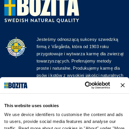
Jesteśmy odnoszącą sukcesy szwedzką
firmą z Vårgårda, która od 1903 roku
przygotowuje i wytwarza karmę dla zwierząt
towarzyszących. Preferujemy metody
proste i naturalne. Produkujemy karmę dla
psów i kotów z wysokiej jakości naturalnych
surowców, bez zbędnych dodatków!
ŚLEDŹ NAS W MEDIACH
This website uses cookies
We use device identifiers to customise the content and ads
to users, provide social media features and analyse our
traffic. Read more about our cookies in "About" under "More
INFORMACJA