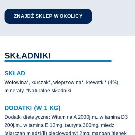
ZNAJDŹ SKLEP W OKOLICY
SKŁADNIKI
SKŁAD
Wołowina*, kurczak*, wieprzowina*, krewetki* (4%),
minerały. *Naturalne składniki.
DODATKI (W 1 KG)
Dodatki dietetyczne: Witamina A 2000j.m., witamina D3
200j.m., witamina E 12mg, tauryna 300mg, miedz
(siarczan miedzi(II) pieciowodny) 2mg; mangan (tlenek