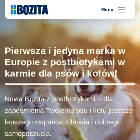
Skip
Menu
to
content
Pierwsza i jedyna marka w
Europie z postbiotykami w
karmie dla psów i kotów!
Nowa Bozita z postbiotykami – dla
zapewnienia Twojemu psu i kotu jeszcze
lepszego wsparcia zdrowia i dobrego
samopoczucia.