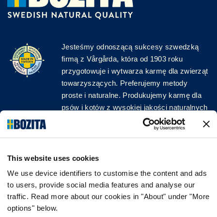
Jesteśmy odnoszącą sukcesy szwedzką
firmą z Vårgårda, która od 1903 roku
przygotowuje i wytwarza karmę dla zwierząt
towarzyszących. Preferujemy metody
proste i naturalne. Produkujemy karmę dla
psów i kotów z wysokiej jakości naturalnych
surowców, bez zbędnych dodatków!
ŚLEDŹ NAS W MEDIACH
This website uses cookies
We use device identifiers to customise the content and ads
to users, provide social media features and analyse our
traffic. Read more about our cookies in "About" under "More
INFORMACJA
options" below.