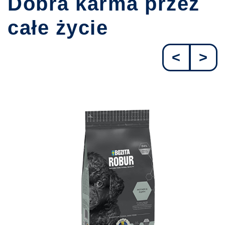
Dobra karma przez
całe życie
<
>