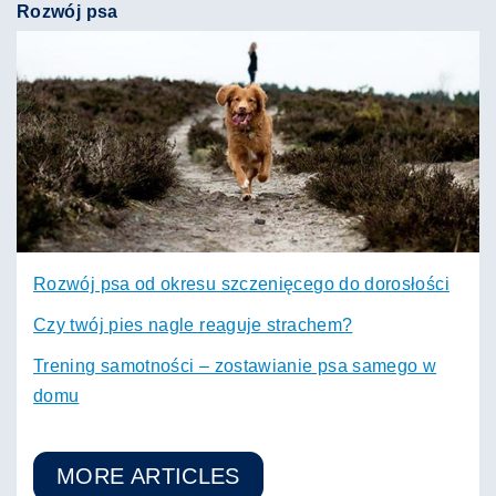
Rozwój psa
Rozwój psa od okresu szczenięcego do dorosłości
Czy twój pies nagle reaguje strachem?
Trening samotności – zostawianie psa samego w
domu
MORE ARTICLES