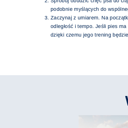
Spróbuj obudzić chęć psa do cią
podobnie myślących do wspólneg
Zaczynaj z umiarem. Na początk
odległość i tempo. Jeśli pies m
dzięki czemu jego trening będzi