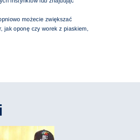
ych instynktów lub znajdując
topniowo możecie zwiększać
r, jak oponę czy worek z piaskiem,
i