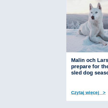
Malin och Lar
prepare for th
sled dog seas
Czytaj więcej >