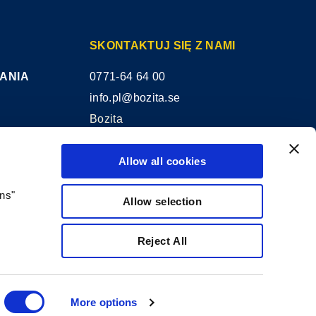
SKONTAKTUJ SIĘ Z NAMI
ANIA
0771-64 64 00
info.pl@bozita.se
Bozita
Doggyvägen 1
447 91 Vårgårda
Allow all cookies
I
SWEDEN
ons"
Allow selection
Reject All
More options