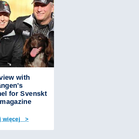
rview with
ngen’s
el for Svenskt
 magazine
j więcej >