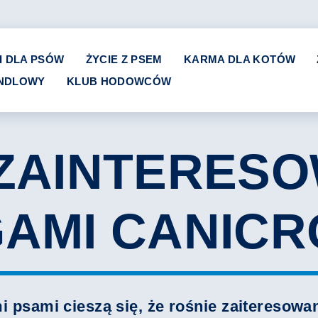
I DLA PSÓW
ŻYCIE Z PSEM
KARMA DLA KOTÓW
ANDLOWY
KLUB HODOWCÓW
 ZAINTERESO
GAMI CANIC
 psami cieszą się, że rośnie zaiteresowa