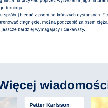
gnięcia na przykład poprzez wyzwolenie jego naturaln
o treningu.
u spróbuj biegać z psem na krótszych dystansach. S
a trenować ciągnięcie, można podczepić za psem cięża
e jeszcze bardziej wymagający i ciekawszy.
Więcej wiadomośc
Petter Karlsson