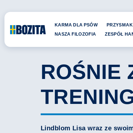
Skip
to
content
KARMA DLA PSÓW
PRZYSMAK
NASZA FILOZOFIA
ZESPÓŁ H
ROŚNIE
TRENIN
Lindblom Lisa wraz ze swoimi