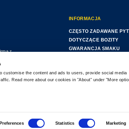
INFORMACJA
CZĘSTO ZADAWANE PYT
DOTYCZĄCE BOZITY
GWARANCJA SMAKU
irmą z
O NAS
e i wytwarza
s
erujemy
KONTAKT
armę dla psów
to customise the content and ads to users, provide social media
POLITYKA PRYWATNOŚC
raffic. Read more about our cookies in "About" under "More opti
rowców, bez
COOKIE POLICY
Preferences
Statistics
Marketing
B