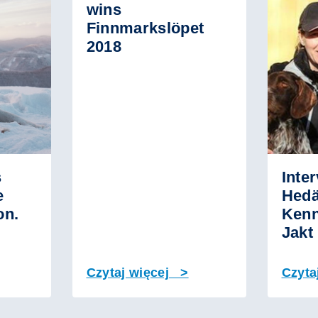
wins
Finnmarkslöpet
2018
s
Inte
e
Hedä
on.
Kenn
Jakt
Czytaj więcej >
Czyta