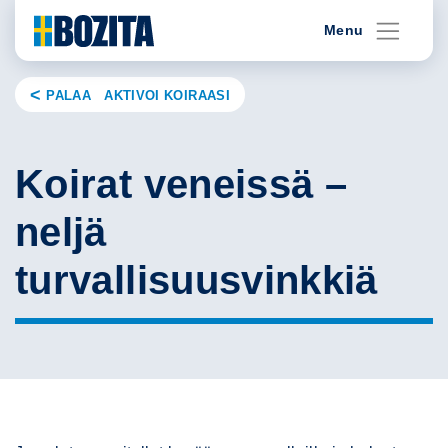
Skip
Menu
to
content
PALAA AKTIVOI KOIRAASI
Koirat veneissä –
neljä
turvallisuusvinkkiä