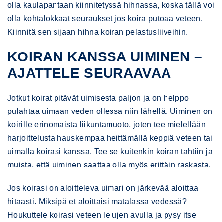
olla kaulapantaan kiinnitetyssä hihnassa, koska tällä voi
olla kohtalokkaat seuraukset jos koira putoaa veteen.
Kiinnitä sen sijaan hihna koiran pelastusliiveihin.
KOIRAN KANSSA UIMINEN –
AJATTELE SEURAAVAA
Jotkut koirat pitävät uimisesta paljon ja on helppo
pulahtaa uimaan veden ollessa niin lähellä. Uiminen on
koirille erinomaista liikuntamuoto, joten tee mielellään
harjoittelusta hauskempaa heittämällä keppiä veteen tai
uimalla koirasi kanssa. Tee se kuitenkin koiran tahtiin ja
muista, että uiminen saattaa olla myös erittäin raskasta.
Jos koirasi on aloitteleva uimari on järkevää aloittaa
hitaasti. Miksipä et aloittaisi matalassa vedessä?
Houkuttele koirasi veteen lelujen avulla ja pysy itse