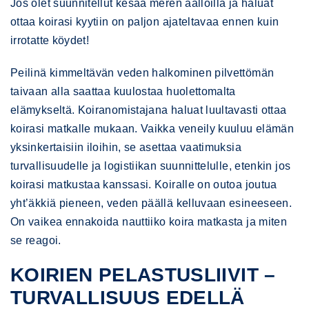
Jos olet suunnitellut kesää meren aalloilla ja haluat
ottaa koirasi kyytiin on paljon ajateltavaa ennen kuin
irrotatte köydet!
Peilinä kimmeltävän veden halkominen pilvettömän
taivaan alla saattaa kuulostaa huolettomalta
elämykseltä. Koiranomistajana haluat luultavasti ottaa
koirasi matkalle mukaan. Vaikka veneily kuuluu elämän
yksinkertaisiin iloihin, se asettaa vaatimuksia
turvallisuudelle ja logistiikan suunnittelulle, etenkin jos
koirasi matkustaa kanssasi. Koiralle on outoa joutua
yht’äkkiä pieneen, veden päällä kelluvaan esineeseen.
On vaikea ennakoida nauttiiko koira matkasta ja miten
se reagoi.
KOIRIEN PELASTUSLIIVIT –
TURVALLISUUS EDELLÄ