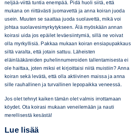
neljää-viittä tuntia enempää. Pidä huoli siitä, että
mukana on riittävästi juomavettä ja anna koiran juoda
usein. Muuten se saattaa juoda suolavettä, mikä voi
johtaa suolavesimyrkytykseen. Älä myöskään annan
koirasi uida jos epäilet leväesiintymiä, sillä ne voivat
olla myrkyllisiä. Pakkaa mukaan koiran ensiapupakkaus
siltä varalta, että jotain sattuu. Läheisten
eläinlääkäreiden puhelinnumeroiden tallentamisesta ei
ole haittaa, joten miksi et kirjoittaisi niitä muistiin? Anna
koiran sekä levätä, että olla aktiivinen maissa ja anna
sille rauhallinen ja turvallinen lepopaikka veneessä.
Jos olet tehnyt kaiken tämän olet valmis irrottamaan
köydet. Ota koirasi mukaan veneilemään ja nauti
merellisestä kesästä!
Lue lisää