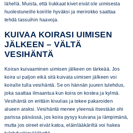
lähellä. Muista, että liukkaat kivet eivät ole uimisesta
huolestuneille koirille hyväksi ja merirokko saattaa
tehdä tassuihin haavoja.
KUIVAA KOIRASI UIMISEN
JÄLKEEN – VÄLTÄ
VESIHÄNTÄ
Koiran kuivaaminen uimisen jälkeen on tärkeää. Jos
koira ui paljon eikä sitä kuivata uimisen jälkeen voi
koiralle tulla vesihäntä. Se on hännän juuren tulehdus,
joka saattaa ilmaantua kun koira on kostea ja kylmä.
Vesihäntä on erittäin kivulias ja tekee pakaroiden
alueen araksi. Vesihäntä menee yleensä itsestään ohi
parissa päivässä, jos koira pysyy kuivana ja lämpimänä,
mutta jos oireet eivät katoa, eläinlääkäriltä voi hakea