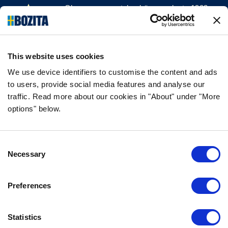
Olemme menestyksekäs, vuodesta 1903
saakka kissan- ja koiranruokaa valmistava
yritys Vårgårdasta, Ruotsista. Pidämme
asioista luonnollisina ja yksinkertaisina.
This website uses cookies
Teemme koiran- ja kissanruokaa
korkealaatuisista ainesosista ja ilman
We use device identifiers to customise the content and ads
tarpeettomia lisäaineita.
to users, provide social media features and analyse our
traffic. Read more about our cookies in "About" under "More
options" below.
TIEDOT
Consent
USEIN KYSYTYT KYSYMYKSET
Necessary
Selection
MAKUTAKUU
BOZITASTA
Preferences
OTA YHTEYTTÄ
TIETOSUOJALAUSEKE
Statistics
EVÄSTEKÄYTÄNNÖT