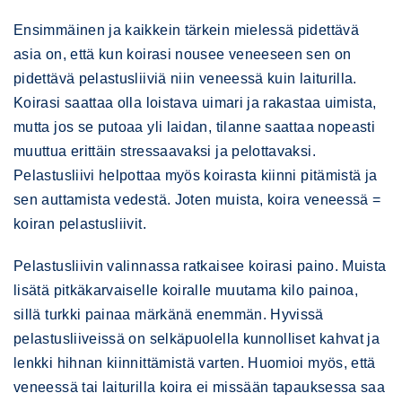
Ensimmäinen ja kaikkein tärkein mielessä pidettävä
asia on, että kun koirasi nousee veneeseen sen on
pidettävä pelastusliiviä niin veneessä kuin laiturilla.
Koirasi saattaa olla loistava uimari ja rakastaa uimista,
mutta jos se putoaa yli laidan, tilanne saattaa nopeasti
muuttua erittäin stressaavaksi ja pelottavaksi.
Pelastusliivi helpottaa myös koirasta kiinni pitämistä ja
sen auttamista vedestä. Joten muista, koira veneessä =
koiran pelastusliivit.
Pelastusliivin valinnassa ratkaisee koirasi paino. Muista
lisätä pitkäkarvaiselle koiralle muutama kilo painoa,
sillä turkki painaa märkänä enemmän. Hyvissä
pelastusliiveissä on selkäpuolella kunnolliset kahvat ja
lenkki hihnan kiinnittämistä varten. Huomioi myös, että
veneessä tai laiturilla koira ei missään tapauksessa saa