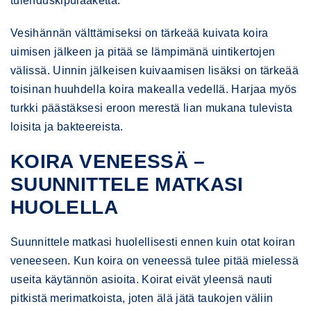
tulehduskipulääkettä.
Vesihännän välttämiseksi on tärkeää kuivata koira
uimisen jälkeen ja pitää se lämpimänä uintikertojen
välissä. Uinnin jälkeisen kuivaamisen lisäksi on tärkeää
toisinan huuhdella koira makealla vedellä. Harjaa myös
turkki päästäksesi eroon merestä lian mukana tulevista
loisita ja bakteereista.
KOIRA VENEESSÄ –
SUUNNITTELE MATKASI
HUOLELLA
Suunnittele matkasi huolellisesti ennen kuin otat koiran
veneeseen. Kun koira on veneessä tulee pitää mielessä
useita käytännön asioita. Koirat eivät yleensä nauti
pitkistä merimatkoista, joten älä jätä taukojen väliin