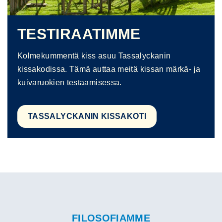
TESTIRAATIMME
Kolmekummentä kiss asuu Tassalyckanin
kissakodissa. Tämä auttaa meitä kissan märkä- ja
kuivaruokien testaamisessa.
TASSALYCKANIN KISSAKOTI
FILOSOFIAMME