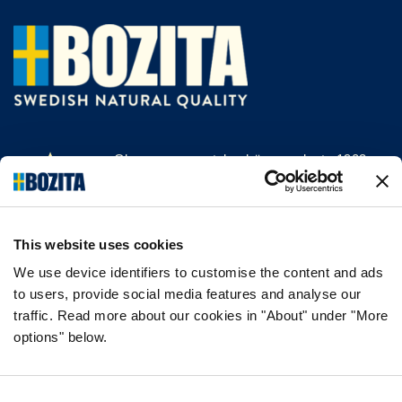
Olemme menestyksekäs, vuodesta 1903
saakka kissan- ja koiranruokaa valmistava
yritys Vårgårdasta, Ruotsista. Pidämme
asioista luonnollisina ja yksinkertaisina.
This website uses cookies
Teemme koiran- ja kissanruokaa
korkealaatuisista ainesosista ja ilman
We use device identifiers to customise the content and ads
tarpeettomia lisäaineita.
to users, provide social media features and analyse our
traffic. Read more about our cookies in "About" under "More
options" below.
TIEDOT
Consent