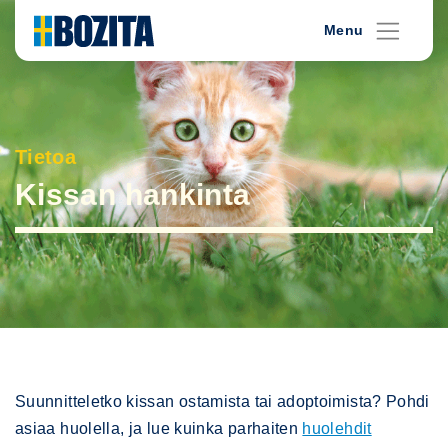
Skip
Menu
to
content
Tietoa
Kissan hankinta
Suunnitteletko kissan ostamista tai adoptoimista? Pohdi
asiaa huolella, ja lue kuinka parhaiten
huolehdit