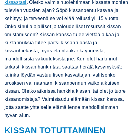
kissastasi
. Oletko valmis huolehtimaan kissasta monien
tulevien vuosien ajan? Söpö kissanpentu kasvaa ja
kehittyy, ja terveenä se voi elää reilusti yli 15 vuotta.
Onko sinulla ajalliset ja taloudelliset resurssit kissan
omistamiseen? Kissan kanssa tulee viettää aikaa ja
kustannuksia tulee paitsi kissanruoasta ja
kissanhiekasta, myös eläinlääkärikäynneistä,
mahdollisista vakuutuksista jne. Kun olet harkinnut
tarkasti kissan hankintaa, saattaa herätä kysymyksiä:
kuinka löydän vastuullisen kasvattajan, valitsenko
urosksen vai naaraan, kissanpennun vaiko aikuisen
kissan. Oletko aikeissa hankkia kissan, tai olet jo tuore
kissanomistaja? Valmistaudu elämään kissan kanssa,
jotta saatte yhteiselle elämällenne mahdollisimman
hyvän alun.
KISSAN TOTUTTAMINEN