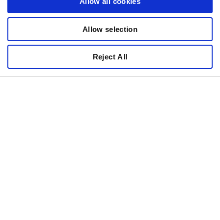
Allow all cookies
terveyttä ja hyvinvointia.
Allow selection
Lue lisää postbiooteista ja niiden hyödyistä
täältä.
Reject All
ELÄMÄNVAIHE
RUOKATYYPPI
AKTIIVISUUSTASO
KOKO
PAKKAUSTYYPPI
MAKU