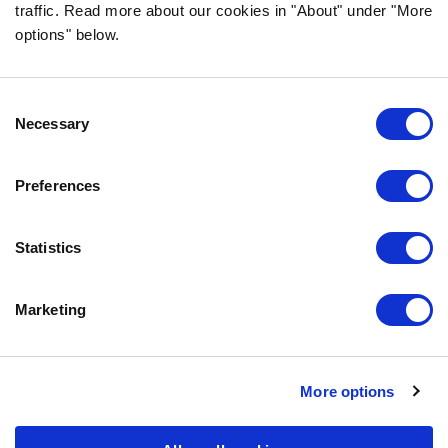
traffic. Read more about our cookies in "About" under "More
options" below.
Consent
Necessary
Selection
Bozita Robur
Preferences
Statistics
Kuivaruokamme Bozita Robur on ravinteikas,
korkealuokkainen täysravinto. Ne valmistetaan
Marketing
Ruotsissa huolella valitusta raaka-aineista, jotka
tulevat ruotsalaisilta maatiloilta aina, kun se vain on
mahdollista.
More options
Uusi, entistä parempi reseptiikka sisältää nyt myös
postbiootteja, jotka tukevat entistä paremmin koirasi