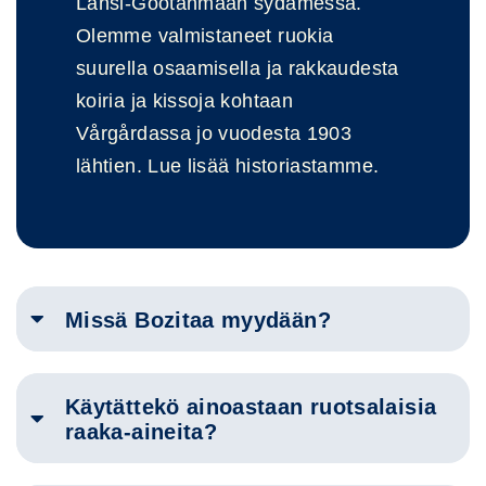
Länsi-Göötanmaan sydämessä.
Olemme valmistaneet ruokia
suurella osaamisella ja rakkaudesta
koiria ja kissoja kohtaan
Vårgårdassa jo vuodesta 1903
lähtien. Lue lisää historiastamme.
Missä Bozitaa myydään?
Käytättekö ainoastaan ruotsalaisia
raaka-aineita?