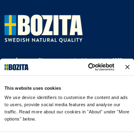
Olemme menestyksekäs, vuodesta 1903
saakka kissan- ja koiranruokaa valmistava
yritys Vårgårdasta, Ruotsista. Pidämme
asioista luonnollisina ja yksinkertaisina.
This website uses cookies
Teemme koiran- ja kissanruokaa
korkealaatuisista ainesosista ja ilman
We use device identifiers to customise the content and ads
tarpeettomia lisäaineita.
to users, provide social media features and analyse our
traffic. Read more about our cookies in "About" under "More
options" below.
TIEDOT