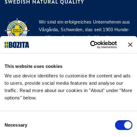
Wir sind ein erfolgreiches Unternehmen aus
Vårgårda, Schweden, das seit 1903 Hunde-
und Katzenfutter herstellt. Wir mögen es
natürlich und einfach. Wir stellen unser
Hunde- und Katzenfutter aus hochwertigen
Zutaten und ohne unnötige Zusatzstoffe her!
This website uses cookies
FOLGE UNS AUF SOCIAL MEDIA
We use device identifiers to customise the content and ads
to users, provide social media features and analyse our
traffic. Read more about our cookies in "About" under "More
options" below.
INFORMATION
Consent
FAQ
Necessary
Selection
ÜBER UNS