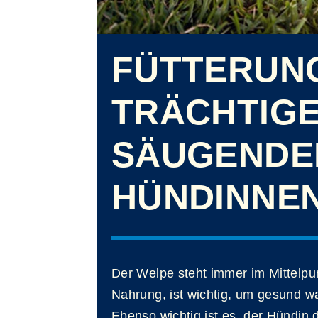
FÜTTERUN
TRÄCHTIG
SÄUGENDE
HÜNDINNE
Der Welpe steht immer im Mittelpun
Nahrung, ist wichtig, um gesund 
Ebenso wichtig ist es, der Hündin d