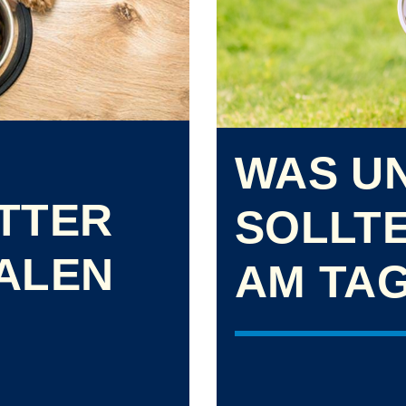
WAS UN
TTER
SOLLTE
ALEN
AM TA