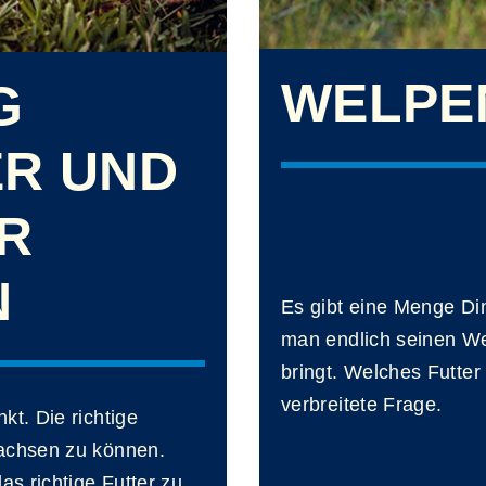
WELPE
G
ER UND
R
N
Es gibt eine Menge Din
man endlich seinen We
bringt. Welches Futter 
verbreitete Frage.
kt. Die richtige
wachsen zu können.
as richtige Futter zu