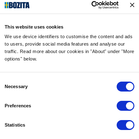
Made in Sweden – ein
Umweltprojekt in
This website uses cookies
unserem Heimatland
We use device identifiers to customise the content and ads
to users, provide social media features and analyse our
Bozitas Küche befindet sich in Vårgårda,
traffic. Read more about our cookies in "About" under "More
Schweden und wird mit Bedacht und Sorgfalt
options" below.
für die Natur betrieben. Für uns ist es eine
Selbstverständlichkeit, dass alle
Consent
Projektinitiativen zu Hause in Schweden
Necessary
Selection
durchgeführt werden..
Die Nähe zu den Projekten ermöglicht es uns
Preferences
und unseren Mitarbeitern sich auf praktischer
Ebene in die Arbeit einzubringen und zu
Statistics
verfolgen, wie sich die Initiativen direkt