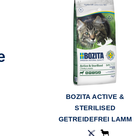
e
ÄPPCHEN IN
BOZITA ACTIVE &
T RENTIER
STERILISED
GETREIDEFREI LAMM