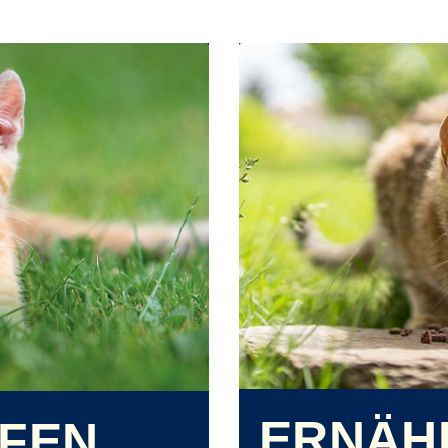
ERNÄH
UFEN