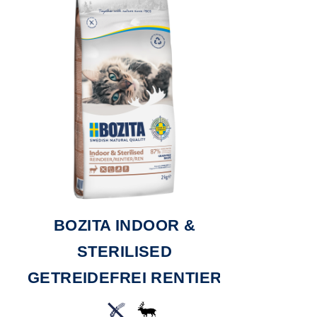
BOZITA INDOOR &
BOZITA
STERILISED
SAUC
GETREIDEFREI RENTIER