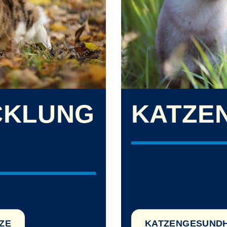
CKLUNG
KATZE
ZE
KATZENGESUNDH