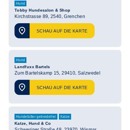
Hund
Tobby Hundesalon & Shop
Kirchstrasse 89, 2540, Grenchen
SCHAU AUF DIE KARTE
Hund
Landfuxx Bartels
Zum Bartelskamp 15, 29410, Salzwedel
SCHAU AUF DIE KARTE
Hundefutter getreidefrei
Katze
Katze, Hund & Co
Schweriner Straße 48, 23970, Wismar