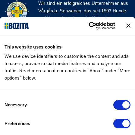
Wir sind ein erfolgreiches Unternehmen aus
Vårgårda, Schweden, das seit 1903 Hunde-
und Katzenfutter herstellt. Wir mögen es
natürlich und einfach. Wir stellen unser
Hunde- und Katzenfutter aus hochwertigen
Zutaten und ohne unnötige Zusatzstoffe her!
This website uses cookies
FOLGE UNS AUF SOCIAL MEDIA
We use device identifiers to customise the content and ads
to users, provide social media features and analyse our
traffic. Read more about our cookies in "About" under "More
options" below.
INFORMATION
Consent
FAQ
Necessary
Selection
ÜBER UNS
KONTAKTIERE UNS
Preferences
DATENSCHUTZERKLÄRUNG