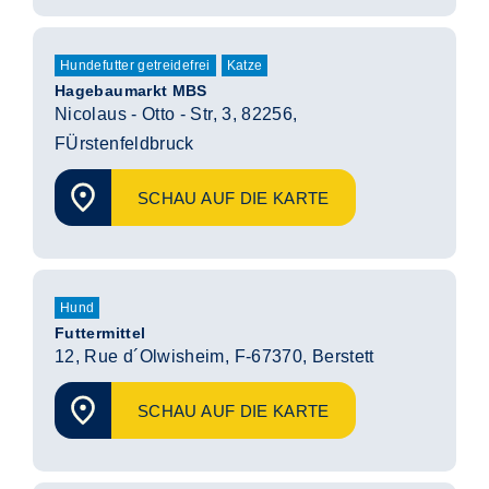
Hundefutter getreidefrei
Katze
Hagebaumarkt MBS
Nicolaus - Otto - Str, 3, 82256,
FÜrstenfeldbruck
SCHAU AUF DIE KARTE
Hund
Futtermittel
12, Rue d´Olwisheim, F-67370, Berstett
SCHAU AUF DIE KARTE